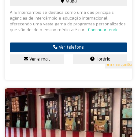
Mapa
A IE Intercâmbio se destaca como uma das principais
agências de intercâmbio e educação internacional,
oferecendo uma vasta gama de programas personalizados
que vão desde o ensino médio até cur...
Continuar lendo
Ver telefone
Ver e-mail
Horário
5
(185 opiniões)