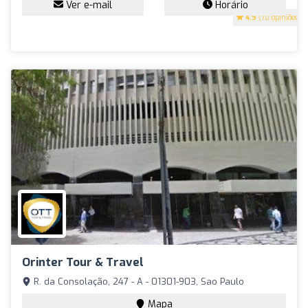
Ver e-mail
Horário
4.9
(70 opiniões)
Orinter Tour & Travel
R. da Consolação, 247 - A - 01301-903, Sao Paulo
Mapa