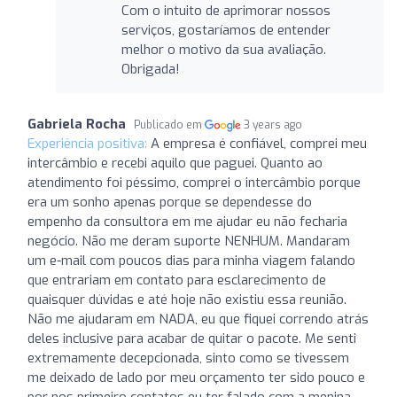
Com o intuito de aprimorar nossos
serviços, gostaríamos de entender
melhor o motivo da sua avaliação.
Obrigada!
Gabriela Rocha
Publicado em
3 years ago
Experiência positiva:
A empresa é confiável, comprei meu
intercâmbio e recebi aquilo que paguei. Quanto ao
atendimento foi péssimo, comprei o intercâmbio porque
era um sonho apenas porque se dependesse do
empenho da consultora em me ajudar eu não fecharia
negócio. Não me deram suporte NENHUM. Mandaram
um e-mail com poucos dias para minha viagem falando
que entrariam em contato para esclarecimento de
quaisquer dúvidas e até hoje não existiu essa reunião.
Não me ajudaram em NADA, eu que fiquei correndo atrás
deles inclusive para acabar de quitar o pacote. Me senti
extremamente decepcionada, sinto como se tivessem
me deixado de lado por meu orçamento ter sido pouco e
por nos primeiro contatos eu ter falado com a menina