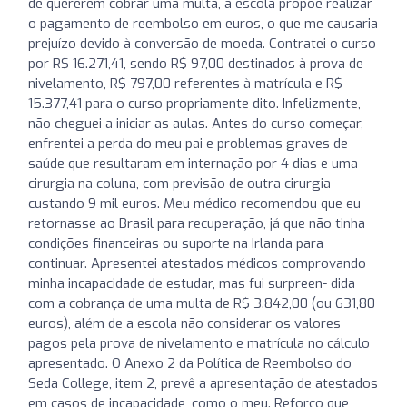
de quererem cobrar uma multa, a escola propõe realizar
o pagamento de reembolso em euros, o que me causaria
prejuízo devido à conversão de moeda. Contratei o curso
por R$ 16.271,41, sendo R$ 97,00 destinados à prova de
nivelamento, R$ 797,00 referentes à matrícula e R$
15.377,41 para o curso propriamente dito. Infelizmente,
não cheguei a iniciar as aulas. Antes do curso começar,
enfrentei a perda do meu pai e problemas graves de
saúde que resultaram em internação por 4 dias e uma
cirurgia na coluna, com previsão de outra cirurgia
custando 9 mil euros. Meu médico recomendou que eu
retornasse ao Brasil para recuperação, já que não tinha
condições financeiras ou suporte na Irlanda para
continuar. Apresentei atestados médicos comprovando
minha incapacidade de estudar, mas fui surpreen- dida
com a cobrança de uma multa de R$ 3.842,00 (ou 631,80
euros), além de a escola não considerar os valores
pagos pela prova de nivelamento e matrícula no cálculo
apresentado. O Anexo 2 da Política de Reembolso do
Seda College, item 2, prevê a apresentação de atestados
em casos de incapacidade, como o meu. Reforço que