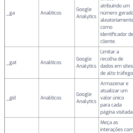
atribuindo um
Google
_ga
Analíticos
número gerad
Analytics
aleatoriament
como
identificador d
cliente.
Limitar a
Google
recolha de
_gat
Analíticos
Analytics
dados em sites
de alto tráfego
Armazenar e
atualizar um
Google
_gid
Analíticos
valor único
Analytics
para cada
página visitada
Meça as
interações co