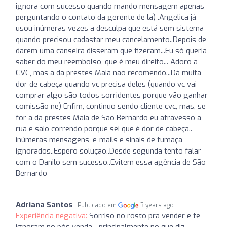
ignora com sucesso quando mando mensagem apenas
perguntando o contato da gerente de la) .Angelica já
usou inúmeras vezes a desculpa que está sem sistema
quando precisou cadastar meu cancelamento..Depois de
darem uma canseira disseram que fizeram...Eu só queria
saber do meu reembolso, que é meu direito... Adoro a
CVC, mas a da prestes Maia não recomendo...Dá muita
dor de cabeça quando vc precisa deles (quando vc vai
comprar algo são todos sorridentes porque vão ganhar
comissão ne) Enfim, continuo sendo cliente cvc, mas, se
for a da prestes Maia de São Bernardo eu atravesso a
rua e saio correndo porque sei que é dor de cabeça..
inúmeras mensagens, e-mails e sinais de fumaça
ignorados..Espero solução..Desde segunda tento falar
com o Danilo sem sucesso..Evitem essa agência de São
Bernardo
Adriana Santos
Publicado em
3 years ago
Experiência negativa:
Sorriso no rosto pra vender e te
ignoram no pós venda... principalmente no que diz