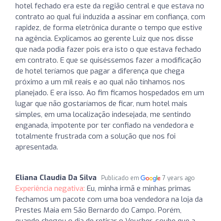
hotel fechado era este da região central e que estava no
contrato ao qual fui induzida a assinar em confiança, com
rapidez, de forma eletrônica durante o tempo que estive
na agência. Explicamos ao gerente Luiz que nos disse
que nada podia fazer pois era isto o que estava fechado
em contrato. E que se quiséssemos fazer a modificação
de hotel teríamos que pagar a diferença que chega
próximo a um mil reais e ao qual não tínhamos nos
planejado. E era isso. Ao fim ficamos hospedados em um
lugar que não gostaríamos de ficar, num hotel mais
simples, em uma localização indesejada, me sentindo
enganada, impotente por ter confiado na vendedora e
totalmente frustrada com a solução que nos foi
apresentada.
Eliana Claudia Da Silva
Publicado em
7 years ago
Experiência negativa:
Eu, minha irmã e minhas primas
fechamos um pacote com uma boa vendedora na loja da
Prestes Maia em São Bernardo do Campo. Porém,
quando chegou o dia de retirar o Voucher, soube que a