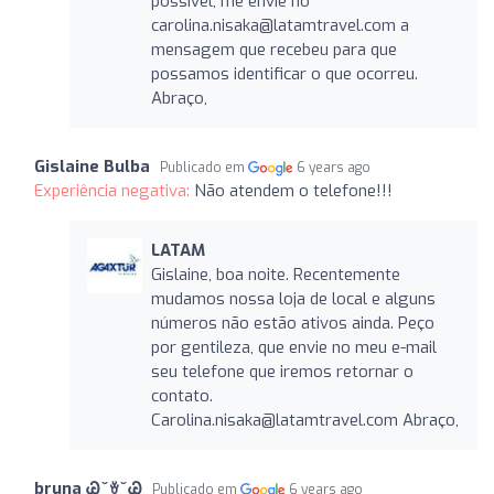
possível, me envie no
carolina.nisaka@latamtravel.com
a
mensagem que recebeu para que
possamos identificar o que ocorreu.
Abraço,
Gislaine Bulba
Publicado em
6 years ago
Experiência negativa:
Não atendem o telefone!!!
LATAM
Gislaine, boa noite. Recentemente
mudamos nossa loja de local e alguns
números não estão ativos ainda. Peço
por gentileza, que envie no meu e-mail
seu telefone que iremos retornar o
contato.
Carolina.nisaka@latamtravel.com
Abraço,
bruna Ꮚ ̆ ꈊ ̆ Ꮚ
Publicado em
6 years ago