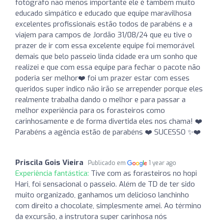
fotógrafo não menos importante ele é também muito
educado simpático e educado que equipe maravilhosa
excelentes profissionais estão todos de parabéns e a
viajem para campos de Jordão 31/08/24 que eu tive o
prazer de ir com essa excelente equipe foi memorável
demais que belo passeio linda cidade era um sonho que
realizei e que com essa equipe para fechar o pacote não
poderia ser melhor❤️ foi um prazer estar com esses
queridos super indico não irão se arrepender porque eles
realmente trabalha dando o melhor e para passar a
melhor experiência para os forasteiros como
carinhosamente e de forma divertida eles nos chama! ❤️
Parabéns a agência estão de parabéns ❤️ SUCESSO ✨❤️
Priscila Gois Vieira
Publicado em
1 year ago
Experiência fantástica:
Tive com as forasteiros no hopi
Hari, foi sensacional o passeio. Além de TD de ter sido
muito organizado, ganhamos um delicioso lanchinho
com direito a chocolate, simplesmente amei. Ao término
da excursão, a instrutora super carinhosa nós