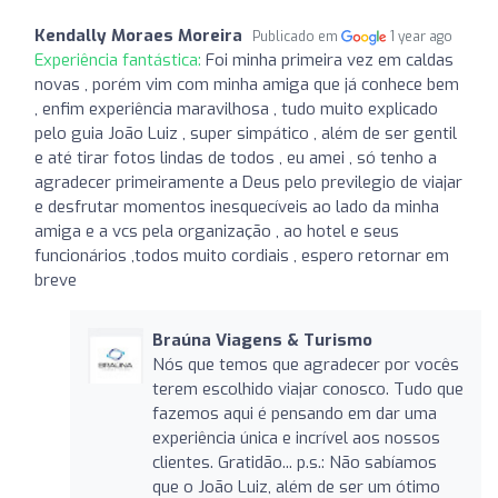
Kendally Moraes Moreira
Publicado em
1 year ago
Experiência fantástica:
Foi minha primeira vez em caldas
novas , porém vim com minha amiga que já conhece bem
, enfim experiência maravilhosa , tudo muito explicado
pelo guia João Luiz , super simpático , além de ser gentil
e até tirar fotos lindas de todos , eu amei , só tenho a
agradecer primeiramente a Deus pelo previlegio de viajar
e desfrutar momentos inesquecíveis ao lado da minha
amiga e a vcs pela organização , ao hotel e seus
funcionários ,todos muito cordiais , espero retornar em
breve
Braúna Viagens & Turismo
Nós que temos que agradecer por vocês
terem escolhido viajar conosco. Tudo que
fazemos aqui é pensando em dar uma
experiência única e incrível aos nossos
clientes. Gratidão... p.s.: Não sabíamos
que o João Luiz, além de ser um ótimo