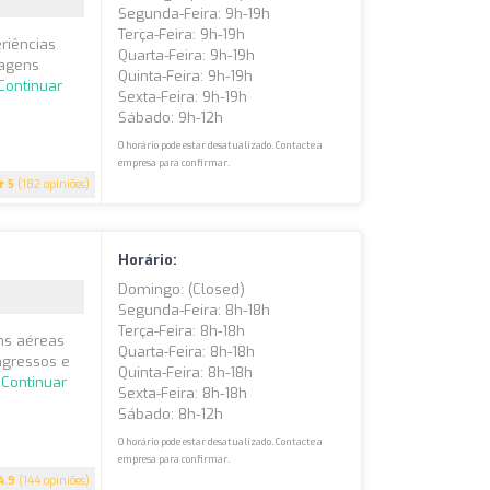
Segunda-Feira: 9h-19h
Terça-Feira: 9h-19h
riências
Quarta-Feira: 9h-19h
iagens
Quinta-Feira: 9h-19h
Continuar
Sexta-Feira: 9h-19h
Sábado: 9h-12h
O horário pode estar desatualizado. Contacte a
empresa para confirmar.
5
(182 opiniões)
Horário:
Domingo: (closed)
Segunda-Feira: 8h-18h
Terça-Feira: 8h-18h
ns aéreas
Quarta-Feira: 8h-18h
ngressos e
Quinta-Feira: 8h-18h
.
Continuar
Sexta-Feira: 8h-18h
Sábado: 8h-12h
O horário pode estar desatualizado. Contacte a
empresa para confirmar.
4.9
(144 opiniões)