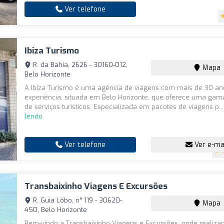
Ver telefone
Ibiza Turismo
R. da Bahia, 2626 - 30160-012,
Mapa
Belo Horizonte
A Ibiza Turismo é uma agência de viagens com mais de 30 an
experiência, situada em Belo Horizonte, que oferece uma ga
de serviços turísticos. Especializada em pacotes de viagens p..
lendo
Ver telefone
Ver e-ma
4
Transbaixinho Viagens E Excursões
R. Guia Lôbo, n° 119 - 30620-
Mapa
450, Belo Horizonte
Bem-vindo à Transbaixinho Viagens e Excursões, onde realiz