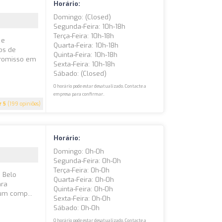
Horário:
Domingo: (closed)
Segunda-Feira: 10h-18h
Terça-Feira: 10h-18h
 e
Quarta-Feira: 10h-18h
os de
Quinta-Feira: 10h-18h
promisso em
Sexta-Feira: 10h-18h
Sábado: (closed)
O horário pode estar desatualizado. Contacte a
empresa para confirmar.
5
(199 opiniões)
Horário:
Domingo: 0h-0h
Segunda-Feira: 0h-0h
Terça-Feira: 0h-0h
m Belo
Quarta-Feira: 0h-0h
ara
Quinta-Feira: 0h-0h
um comp...
Sexta-Feira: 0h-0h
Sábado: 0h-0h
O horário pode estar desatualizado. Contacte a