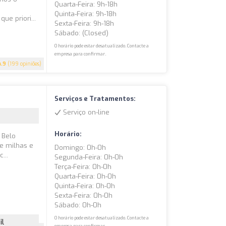
Quarta-Feira: 9h-18h
Quinta-Feira: 9h-18h
ue priori...
Sexta-Feira: 9h-18h
Sábado: (closed)
O horário pode estar desatualizado. Contacte a
empresa para confirmar.
4.9
(199 opiniões)
Serviços e Tratamentos:
Serviço on-line
Horário:
 Belo
e milhas e
Domingo: 0h-0h
...
Segunda-Feira: 0h-0h
Terça-Feira: 0h-0h
Quarta-Feira: 0h-0h
Quinta-Feira: 0h-0h
Sexta-Feira: 0h-0h
Sábado: 0h-0h
O horário pode estar desatualizado. Contacte a
il