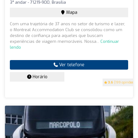
3° andar - 71219-900, Brasília
Mapa
Com uma trajetória de 37 anos no setor de turismo e lazer,
o Montreal Accommodation Club se consolidou como um
destino de confiança para aqueles que buscam
experiências de viagem memoráveis. Nossa...
Continuar
lendo
Ver telefone
Horário
3.6
(199 opiniões)