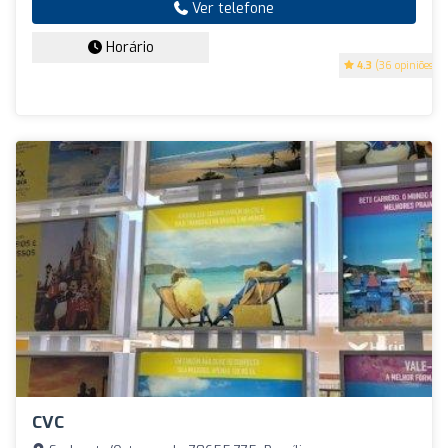
Ver telefone
Horário
4.3
(36 opiniões)
CVC