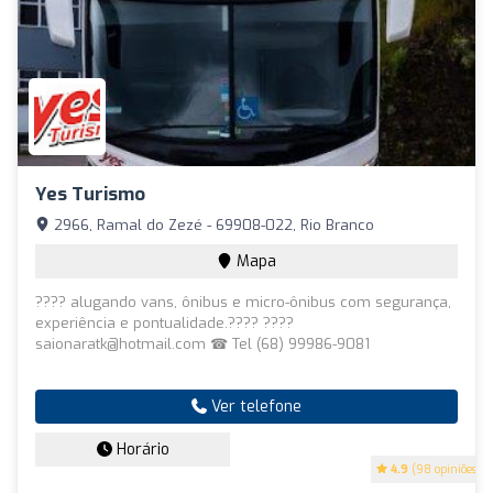
Yes Turismo
2966, Ramal do Zezé - 69908-022, Rio Branco
Mapa
???? alugando vans, ônibus e micro-ônibus com segurança,
experiência e pontualidade.???? ????
saionaratk@hotmail.com
☎ Tel (68) 99986-9081
Ver telefone
Horário
4.9
(98 opiniões)