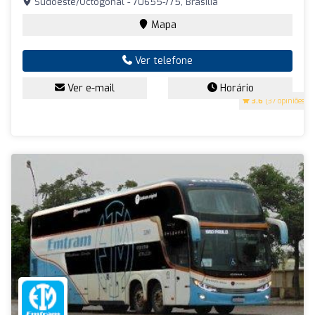
Sudoeste/Octogonal - 70655-775, Brasília
Mapa
Ver telefone
Ver e-mail
Horário
3.6
(37 opiniões)