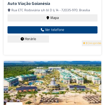
Auto Viação Goianésia
Rua ETC Rodoviária s/n bl D lj 14 - 72035-970, Brasília
Mapa
Ver telefone
Horário
3
(44 opiniões)