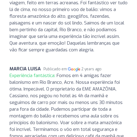
viagem, feito em terras acreanas. Foi fantástico ver tudo
lá de cima, no nosso primeiro voo de balão: vimos a
floresta amazônica do alto, geoglifos, fazendas,
paisagens e um nascer do sol lindo. Saímos de um local
bem pertinho da capital, Rio Branco, e não podíamos
imaginar que seria uma experiência tão incrível assim.
Que aventura, que emoção! Daquelas lembranças que
vão ficar sempre guardadas com alegria.
MARCIA LUISA
Publicado em
2 years ago
Experiência fantástica:
Fomos em 4 amigas fazer
balonismo em Rio Branco, Acre. Nossa experiência foi
ótima. Impecável. O proprietário da EME AMAZÔNIA,
Cassiano, nos pegou no hotel às 4h da manhã e
seguimos de carro por mais ou menos uns 30 minutos
para fora da cidade. Pudemos participar de toda a
montagem do balão e recebemos uma aula sobre os
princípios do balonismo. Voar sobre a mata amazônica
foi incrível. Terminamos o vôo em total segurança e
fomos agraciadas com um delicioso café da manhã que