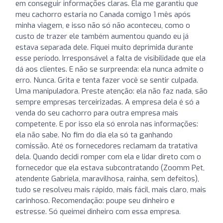
em conseguir informações claras. Ela me garantiu que
meu cachorro estaria no Canada comigo 1 mês após
minha viagem, e isso não só não aconteceu, como o
custo de trazer ele também aumentou quando eu já
estava separada dele. Fiquei muito deprimida durante
esse período. Irresponsável a falta de visibilidade que ela
dá aos clientes. E não se surpreenda: ela nunca admite o
erro. Nunca. Grita e tenta fazer você se sentir culpada.
Uma manipuladora. Preste atenção: ela não faz nada, são
sempre empresas terceirizadas. A empresa dela é só a
venda do seu cachorro para outra empresa mais
competente. E por isso ela só enrola nas informações:
ela não sabe. No fim do dia ela só ta ganhando
comissão. Até os fornecedores reclamam da tratativa
dela. Quando decidi romper com ela e lidar direto com o
fornecedor que ela estava subcontratando (Zoomm Pet,
atendente Gabriela, maravilhosa, rainha, sem defeitos),
tudo se resolveu mais rápido, mais fácil, mais claro, mais
carinhoso. Recomendação: poupe seu dinheiro e
estresse. Só queimei dinheiro com essa empresa.