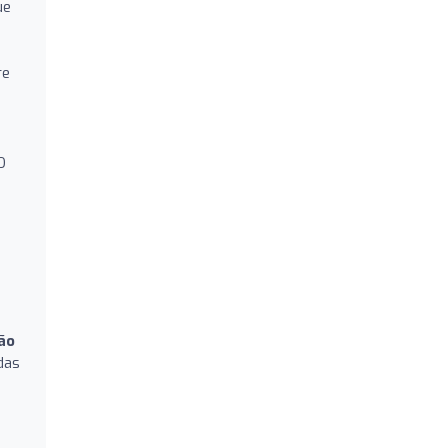
ue
re
 O
ão
das