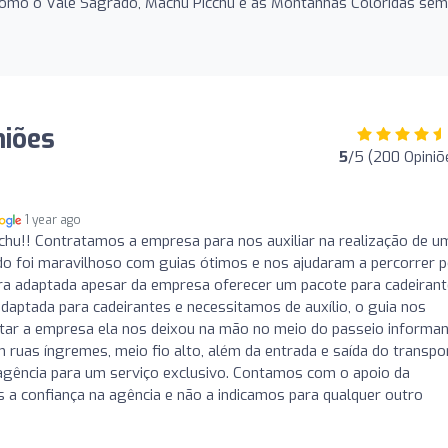
como o Vale Sagrado, Machu Picchu e as Montanhas Coloridas sem
niões
5
/5 (200 Opiniõ
1 year ago
hu!! Contratamos a empresa para nos auxiliar na realização de u
o foi maravilhoso com guias ótimos e nos ajudaram a percorrer p
o era adaptada apesar da empresa oferecer um pacote para cadeirant
aptada para cadeirantes e necessitamos de auxílio, o guia nos
atar a empresa ela nos deixou na mão no meio do passeio informa
m ruas íngremes, meio fio alto, além da entrada e saída do transpo
 agência para um serviço exclusivo. Contamos com o apoio da
s a confiança na agência e não a indicamos para qualquer outro