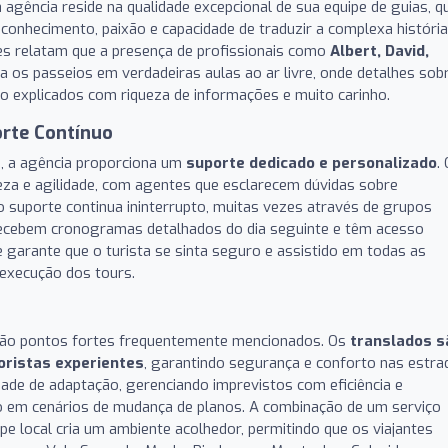
 da agência reside na qualidade excepcional de sua equipe de guias, q
onhecimento, paixão e capacidade de traduzir a complexa história
tes relatam que a presença de profissionais como
Albert, David,
 os passeios em verdadeiras aulas ao ar livre, onde detalhes sob
o explicados com riqueza de informações e muito carinho.
rte Contínuo
o, a agência proporciona um
suporte dedicado e personalizado
.
eza e agilidade, com agentes que esclarecem dúvidas sobre
o suporte continua ininterrupto, muitas vezes através de grupos
recebem cronogramas detalhados do dia seguinte e têm acesso
 garante que o turista se sinta seguro e assistido em todas as
 execução dos tours.
 são pontos fortes frequentemente mencionados. Os
translados s
oristas experientes
, garantindo segurança e conforto nas estra
ade de adaptação, gerenciando imprevistos com eficiência e
o em cenários de mudança de planos. A combinação de um serviço
e local cria um ambiente acolhedor, permitindo que os viajantes