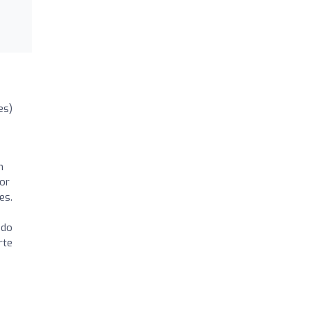
es)
m
or
es.
ndo
rte