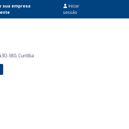
e sua empresa
Iniciar
mente
sessão
430-180, Curitiba