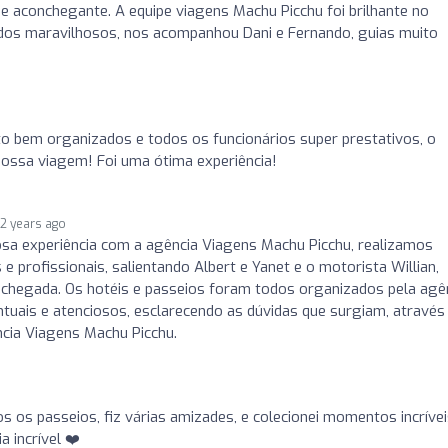
e aconchegante. A equipe viagens Machu Picchu foi brilhante no
os maravilhosos, nos acompanhou Dani e Fernando, guias muito
o bem organizados e todos os funcionários super prestativos, o
 nossa viagem! Foi uma ótima experiência!
2 years ago
a experiência com a agência Viagens Machu Picchu, realizamos
 profissionais, salientando Albert e Yanet e o motorista Willian,
hegada. Os hotéis e passeios foram todos organizados pela agên
tuais e atenciosos, esclarecendo as dúvidas que surgiam, através
ia Viagens Machu Picchu.
dos os passeios, fiz várias amizades, e colecionei momentos incrívei
 incrível ❤️