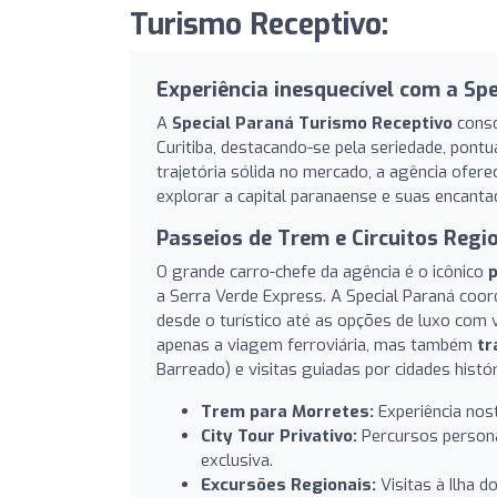
Turismo Receptivo:
Experiência inesquecível com a Sp
A
Special Paraná Turismo Receptivo
conso
Curitiba, destacando-se pela seriedade, pont
trajetória sólida no mercado, a agência ofe
explorar a capital paranaense e suas encanta
Passeios de Trem e Circuitos Regi
O grande carro-chefe da agência é o icônico
p
a Serra Verde Express. A Special Paraná coor
desde o turístico até as opções de luxo com 
apenas a viagem ferroviária, mas também
tr
Barreado) e visitas guiadas por cidades hist
Trem para Morretes:
Experiência nos
City Tour Privativo:
Percursos personal
exclusiva.
Excursões Regionais:
Visitas à Ilha d