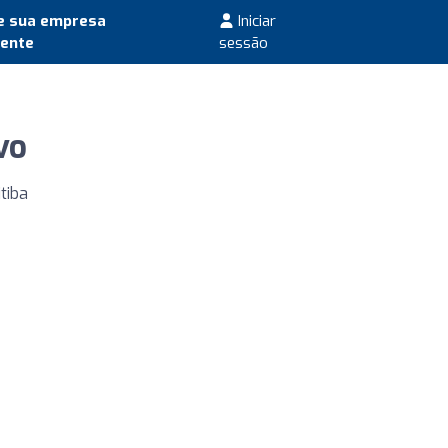
e sua empresa
Iniciar
mente
sessão
vo
tiba