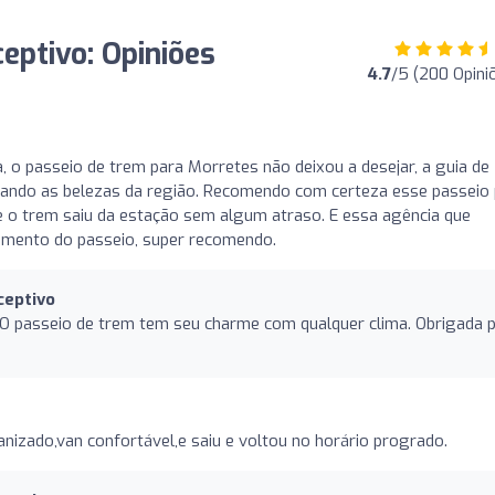
eptivo: Opiniões
4.7
/5 (200 Opini
, o passeio de trem para Morretes não deixou a desejar, a guia de
cando as belezas da região. Recomendo com certeza esse passeio
e o trem saiu da estação sem algum atraso. E essa agência que
amento do passeio, super recomendo.
ceptivo
O passeio de trem tem seu charme com qualquer clima. Obrigada 
izado,van confortável,e saiu e voltou no horário progrado.