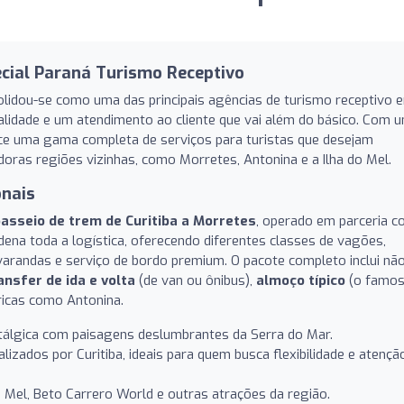
ecial Paraná Turismo Receptivo
lidou-se como uma das principais agências de turismo receptivo 
ualidade e um atendimento ao cliente que vai além do básico. Com 
rece uma gama completa de serviços para turistas que desejam
doras regiões vizinhas, como Morretes, Antonina e a Ilha do Mel.
onais
asseio de trem de Curitiba a Morretes
, operado em parceria 
dena toda a logística, oferecendo diferentes classes de vagões,
varandas e serviço de bordo premium. O pacote completo inclui nã
ansfer de ida e volta
(de van ou ônibus),
almoço típico
(o famo
óricas como Antonina.
tálgica com paisagens deslumbrantes da Serra do Mar.
izados por Curitiba, ideais para quem busca flexibilidade e atençã
o Mel, Beto Carrero World e outras atrações da região.