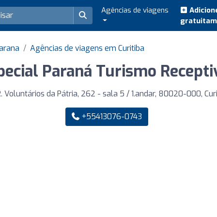
Agências de viagens
Adicion
gratuita
Parana
Agências de viagens em Curitiba
pecial Paraná Turismo Recepti
. Voluntários da Pátria, 262 - sala 5 / 1.andar, 80020-000, Curi
+55413076-0743