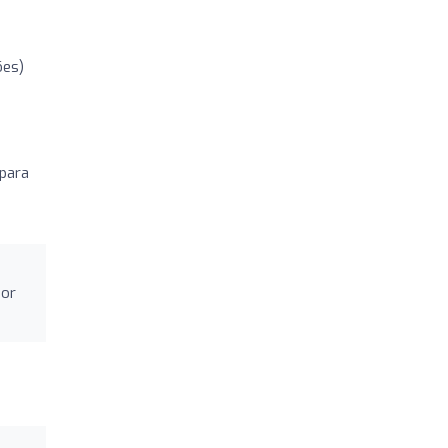
ões)
 para
por