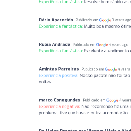
Experiência fantástica:
Resolve bem rápido as 
Dário Aparecido
Publicado em
3 years ag
Experiência fantástica:
Muito boa mesmo ótim
Rúbia Andrade
Publicado em
4 years ago
Experiência fantástica:
Excelente atendimento 
Amintas Parreiras
Publicado em
4 years
Experiência positiva:
Nosso pacote não foi tão
noites.
marco Conegundes
Publicado em
4 year
Experiência negativa:
Não recomendo fiz uma r
problema, tive que buscar outra acomodação..
De Malas Prontas pra Viagem (Maia e Kled