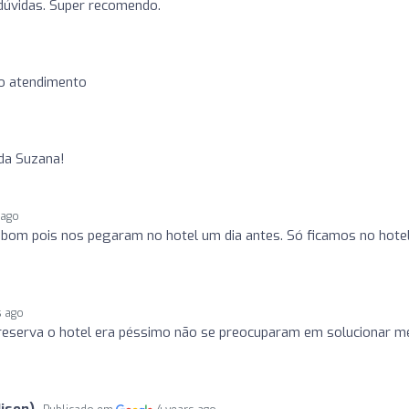
dúvidas. Super recomendo.
o
o atendimento
da Suzana!
 ago
 bom pois nos pegaram no hotel um dia antes. Só ficamos no hote
s ago
eserva o hotel era péssimo não se preocuparam em solucionar m
ison)