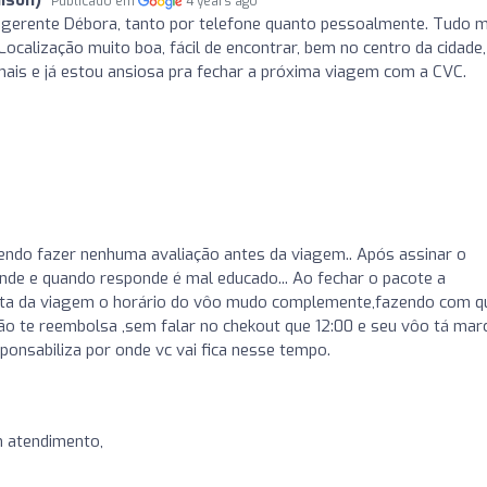
Publicado em
4 years ago
a gerente Débora, tanto por telefone quanto pessoalmente. Tudo m
Localização muito boa, fácil de encontrar, bem no centro da cidade,
s e já estou ansiosa pra fechar a próxima viagem com a CVC.
do fazer nenhuma avaliação antes da viagem.. Após assinar o
nde e quando responde é mal educado... Ao fechar o pacote a
ta da viagem o horário do vôo mudo complemente,fazendo com q
 não te reembolsa ,sem falar no chekout que 12:00 e seu vôo tá ma
onsabiliza por onde vc vai fica nesse tempo.
 atendimento,