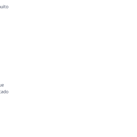
uito
ue
rcado