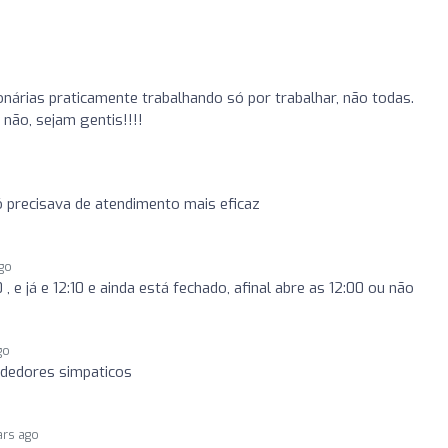
onárias praticamente trabalhando só por trabalhar, não todas.
não, sejam gentis!!!!
precisava de atendimento mais eficaz
ago
 , e já e 12:10 e ainda está fechado, afinal abre as 12:00 ou não
go
dedores simpaticos
ars ago