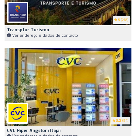
5
(218)
Transptur Turismo
Ver endereço e dados de contacto
3.2
(54)
CVC Hiper Angeloni Itajaí