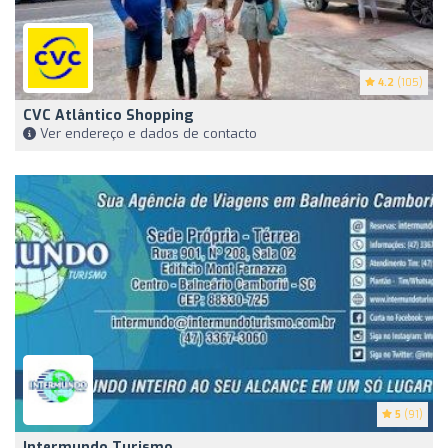
4.2
(105)
CVC Atlântico Shopping
Ver endereço e dados de contacto
5
(91)
Intermundo Turismo