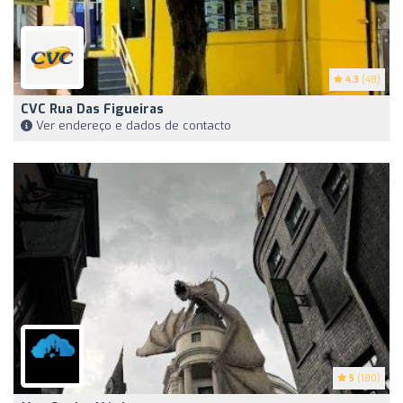
4.3
(48)
CVC Rua Das Figueiras
Ver endereço e dados de contacto
5
(180)