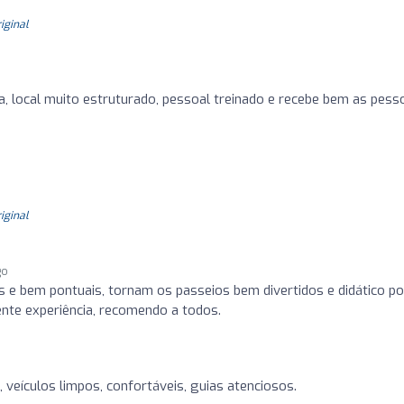
riginal
 local muito estruturado, pessoal treinado e recebe bem as pess
riginal
go
is e bem pontuais, tornam os passeios bem divertidos e didático po
ente experiência, recomendo a todos.
, veículos limpos, confortáveis, guias atenciosos.