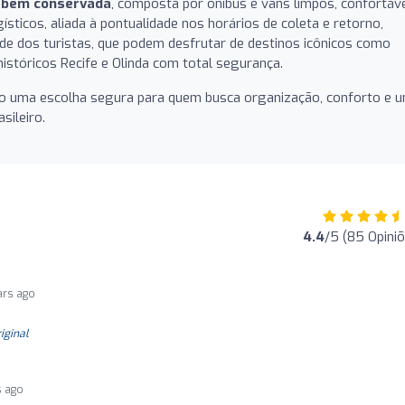
 bem conservada
, composta por ônibus e vans limpos, confortáv
ísticos, aliada à pontualidade nos horários de coleta e retorno,
dade dos turistas, que podem desfrutar de destinos icônicos como
istóricos Recife e Olinda com total segurança.
omo uma escolha segura para quem busca organização, conforto e 
sileiro.
4.4
/5 (85 Opini
ars ago
riginal
s ago