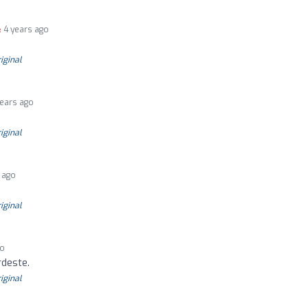
4 years ago
riginal
years ago
riginal
 ago
riginal
go
rdeste.
riginal