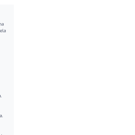
ma
ela
.
a.