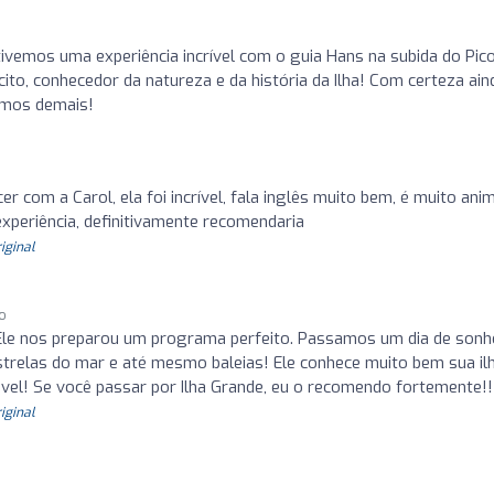
ivemos uma experiência incrível com o guia Hans na subida do Pic
cito, conhecedor da natureza e da história da Ilha! Com certeza ain
amos demais!
r com a Carol, ela foi incrível, fala inglês muito bem, é muito ani
xperiência, definitivamente recomendaria
riginal
go
Ele nos preparou um programa perfeito. Passamos um dia de sonh
strelas do mar e até mesmo baleias! Ele conhece muito bem sua il
vel! Se você passar por Ilha Grande, eu o recomendo fortemente!!
riginal