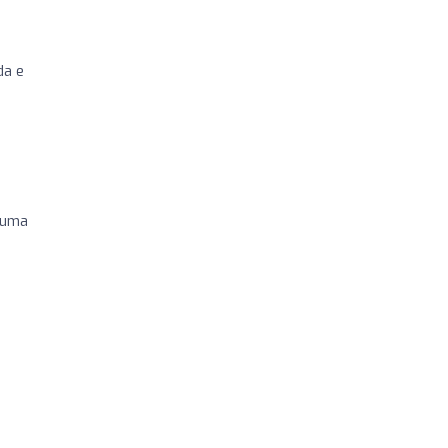
da e
, uma