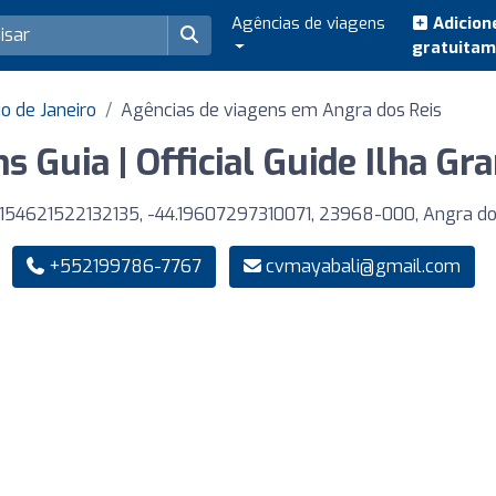
Agências de viagens
Adicion
gratuita
o de Janeiro
Agências de viagens em Angra dos Reis
s Guia | Official Guide Ilha Gr
154621522132135, -44.19607297310071, 23968-000, Angra do
+552199786-7767
cvmayabali@gmail.com