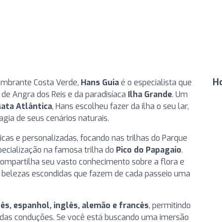
H
umbrante Costa Verde,
Hans Guia
é o especialista que
 de Angra dos Reis e da paradisíaca
Ilha Grande
. Um
ata Atlântica
, Hans escolheu fazer da ilha o seu lar,
gia de seus cenários naturais.
nicas e personalizadas, focando nas trilhas do Parque
pecialização na famosa trilha do
Pico do Papagaio
.
ompartilha seu vasto conhecimento sobre a flora e
 belezas escondidas que fazem de cada passeio uma
s, espanhol, inglês, alemão e francês
, permitindo
r das conduções. Se você está buscando uma imersão