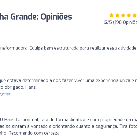
lha Grande: Opiniões
5
/5 (190 Opiniõ
transformadora. Equipe bem estruturada para realizar essa atividade
que estava determinado a nos fazer viver uma experiência única e 
to obrigado, Hans.
riginal
. O Hans foi pontual, fala de forma didática e com propriedade da m
das se sintam à vontade e orientando quanto a segurança. Tira fot
inho. Recomendo com certeza.