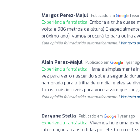
Margot Perez-Majul
Publicado em
1 yea
Experiência fantástica:
Embora a trilha quase m
volta e 986 metros de altura) E especialment
próximo ano), vamos procurá-lo para outra aven
Esta opinião foi traduzida automaticamente. |
Ver texto o
Alain Perez-Majul
Publicado em
1 year ag
Experiência fantástica:
Hans é simplesmente inc
vez para ver o nascer do sol e a segunda duran
namorada para a trilha de um dia, e eles se dive
fotos mais incríveis para você assim que chega
Esta opinião foi traduzida automaticamente. |
Ver texto o
Daryane Stella
Publicado em
1 year ago
Experiência fantástica:
Vivemos hoje uma experi
informações transmitidas por ele. Com certez