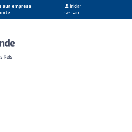
e sua empresa
Iniciar
mente
sessão
ande
s Reis