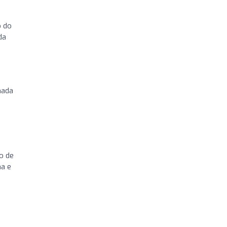
o do
da
mada
o de
ha e