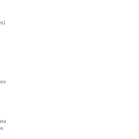
es)
nos
ata
os