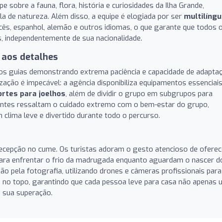
e sobre a fauna, flora, história e curiosidades da Ilha Grande,
a de natureza. Além disso, a equipe é elogiada por ser
multilíng
cês, espanhol, alemão e outros idiomas, o que garante que todos 
s, independentemente de sua nacionalidade.
 aos detalhes
 os guias demonstrando extrema paciência e capacidade de adapta
ação é impecável: a agência disponibiliza equipamentos essenciai
ortes para joelhos
, além de dividir o grupo em subgrupos para
ajantes ressaltam o cuidado extremo com o bem-estar do grupo,
clima leve e divertido durante todo o percurso.
recepção no cume. Os turistas adoram o gesto atencioso de oferec
ara enfrentar o frio da madrugada enquanto aguardam o nascer d
ão pela fotografia, utilizando drones e câmeras profissionais para
s no topo, garantindo que cada pessoa leve para casa não apenas
 sua superação.