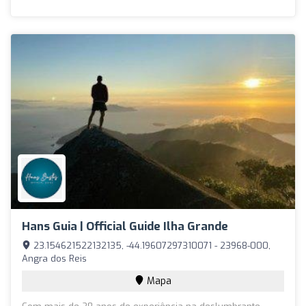
Hans Guia | Official Guide Ilha Grande
23.154621522132135, -44.19607297310071 - 23968-000,
Angra dos Reis
Mapa