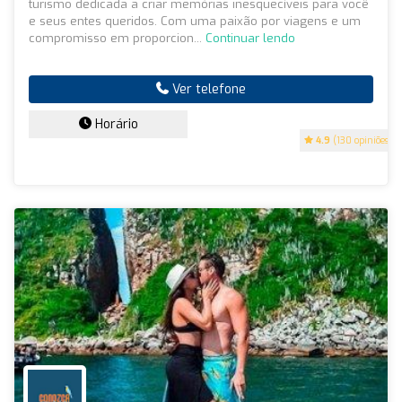
turismo dedicada a criar memórias inesquecíveis para você
e seus entes queridos. Com uma paixão por viagens e um
compromisso em proporcion...
Continuar lendo
Ver telefone
Horário
4.9
(130 opiniões)