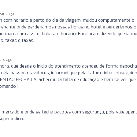
ears ago
 com horário e perto do dia da viagem, mudou completamente o
crepante onde perderíamos nossas horas no hotel e perderíamos o
o marcaram assim, tinha até horário. Enrolaram dizendo que ia mu
, taxas e taxas.
ars ago
hora, que desde o início do atendimento atendeu de forma debocha
do ela passou os valores, informei que pela Latam tinha conseguid
 ENTÃO FECHA LÁ, achei muita falta de educação e bem se ver que 
comendo !
 mercado e onde se fecha pacotes com segurança, pois vale apen
per indico..