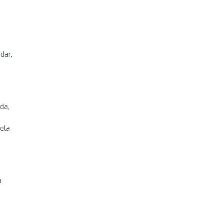
dar,
da,
o
ela
a