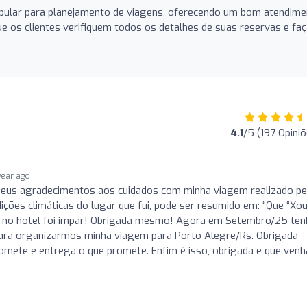
opular para planejamento de viagens, oferecendo um bom atendim
e os clientes verifiquem todos os detalhes de suas reservas e fa
4.1
/5 (197 Opini
year ago
eus agradecimentos aos cuidados com minha viagem realizado pe
ições climáticas do lugar que fui, pode ser resumido em: “Que “Xou
i no hotel foi impar! Obrigada mesmo! Agora em Setembro/25 te
para organizarmos minha viagem para Porto Alegre/Rs. Obrigada
omete e entrega o que promete. Enfim é isso, obrigada e que ven