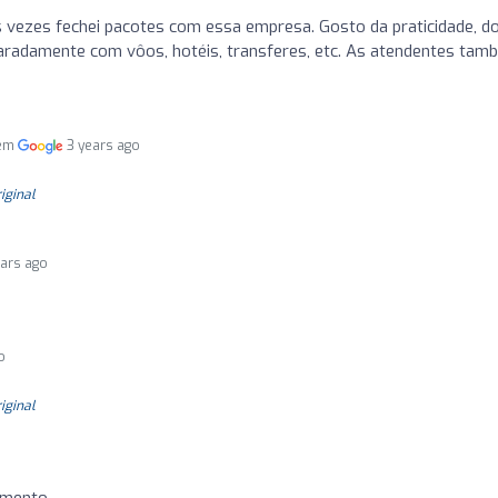
 vezes fechei pacotes com essa empresa. Gosto da praticidade, d
paradamente com vôos, hotéis, transferes, etc. As atendentes tam
 em
3 years ago
riginal
ears ago
o
riginal
imento.