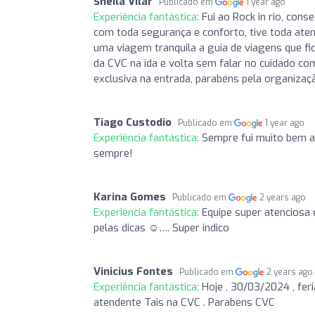
Sheila Vilar
Publicado em
1 year ago
Experiência fantástica:
Fui ao Rock in rio, con
com toda segurança e conforto, tive toda aten
uma viagem tranquila a guia de viagens que fi
da CVC na ida e volta sem falar no cuidado co
exclusiva na entrada, parabéns pela organizaç
Tiago Custodio
Publicado em
1 year ago
Experiência fantástica:
Sempre fui muito bem at
sempre!
Karina Gomes
Publicado em
2 years ago
Experiência fantástica:
Equipe super atenciosa 
pelas dicas ☺️…. Super indico
Vinicius Fontes
Publicado em
2 years ago
Experiência fantástica:
Hoje , 30/03/2024 , fe
atendente Tais na CVC . Parabéns CVC