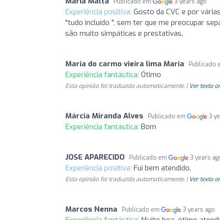
Maria Malta
Publicado em
3 years ago
Experiência positiva:
Gosto da CVC e por várias
"tudo incluído ", sem ter que me preocupar se
são muito simpáticas e prestativas.
Maria do carmo vieira lima Maria
Publicado
Experiência fantástica:
Ótimo
Esta opinião foi traduzida automaticamente. |
Ver texto o
Márcia Miranda Alves
Publicado em
3 y
Experiência fantástica:
Bom
JOSE APARECIDO
Publicado em
3 years ag
Experiência positiva:
Fui bem atendido.
Esta opinião foi traduzida automaticamente. |
Ver texto o
Marcos Nenna
Publicado em
3 years ago
Experiência fantástica:
Muito boa, ótimo atend