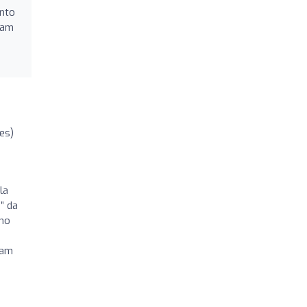
ento
çam
ões)
la
” da
nho
ham