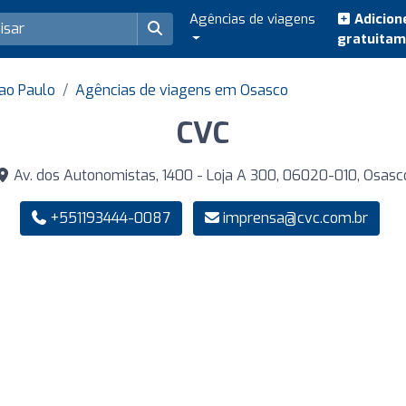
Agências de viagens
Adicion
gratuita
ao Paulo
Agências de viagens em Osasco
CVC
Av. dos Autonomistas, 1400 - Loja A 300, 06020-010, Osasc
+551193444-0087
imprensa@cvc.com.br