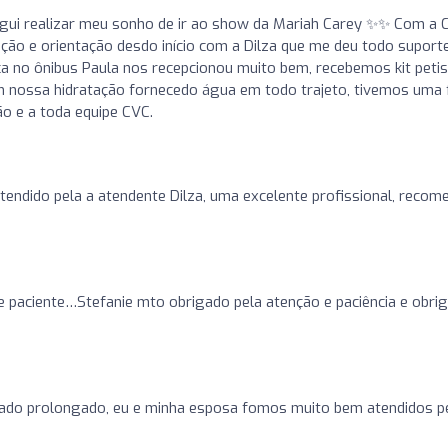
segui realizar meu sonho de ir ao show da Mariah Carey ✨️✨️ Com a
ção e orientação desdo início com a Dilza que me deu todo suporte
ca no ônibus Paula nos recepcionou muito bem, recebemos kit peti
m nossa hidratação fornecedo água em todo trajeto, tivemos uma f
ão e a toda equipe CVC.
endido pela a atendente Dilza, uma excelente profissional, recom
e paciente…Stefanie mto obrigado pela atenção e paciência e obri
riado prolongado, eu e minha esposa fomos muito bem atendidos p