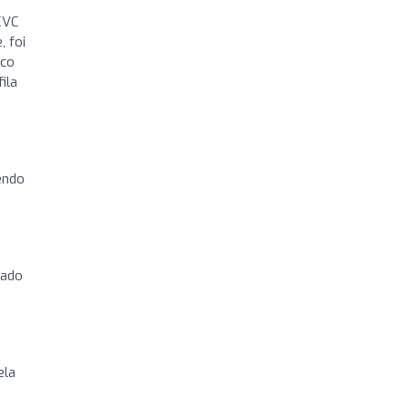
 CVC
, foi
sco
ila
endo
gado
ela