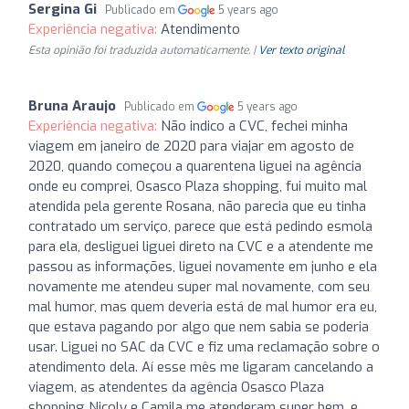
Sergina Gi
Publicado em
5 years ago
Experiência negativa:
Atendimento
Esta opinião foi traduzida automaticamente. |
Ver texto original
Bruna Araujo
Publicado em
5 years ago
Experiência negativa:
Não indico a CVC, fechei minha
viagem em janeiro de 2020 para viajar em agosto de
2020, quando começou a quarentena liguei na agência
onde eu comprei, Osasco Plaza shopping, fui muito mal
atendida pela gerente Rosana, não parecia que eu tinha
contratado um serviço, parece que está pedindo esmola
para ela, desliguei liguei direto na CVC e a atendente me
passou as informações, liguei novamente em junho e ela
novamente me atendeu super mal novamente, com seu
mal humor, mas quem deveria está de mal humor era eu,
que estava pagando por algo que nem sabia se poderia
usar. Liguei no SAC da CVC e fiz uma reclamação sobre o
atendimento dela. Aí esse mês me ligaram cancelando a
viagem, as atendentes da agência Osasco Plaza
shopping Nicoly e Camila me atenderam super bem, e