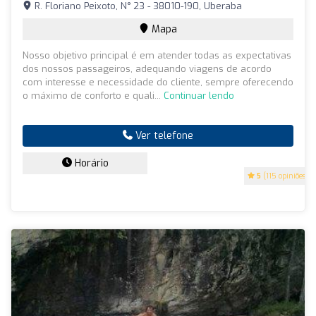
R. Floriano Peixoto, N° 23 - 38010-190, Uberaba
Mapa
Nosso objetivo principal é em atender todas as expectativas
dos nossos passageiros, adequando viagens de acordo
com interesse e necessidade do cliente, sempre oferecendo
o máximo de conforto e quali...
Continuar lendo
Ver telefone
Horário
5
(115 opiniões)