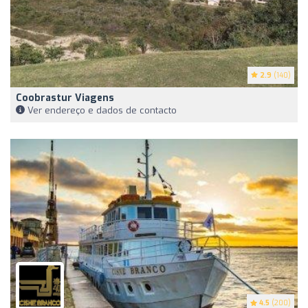
2.9
(140)
Coobrastur Viagens
Ver endereço e dados de contacto
4.5
(200)