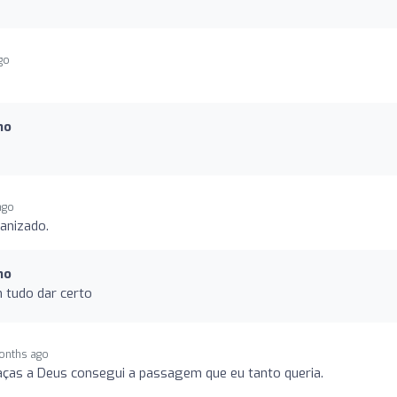
go
mo
ago
anizado.
mo
 tudo dar certo
months ago
aças a Deus consegui a passagem que eu tanto queria.