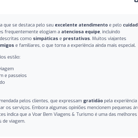
a que se destaca pelo seu
excelente atendimento
e pelo
cuidad
tes frequentemente elogiam a
atenciosa equipe
, incluindo
 descritas como
simpáticas
e
prestativas
. Muitos viajantes
amigos
e familiares, o que torna a experiência ainda mais especial.
ios estão:
 viagem
m e passeios
ado
omendada pelos clientes, que expressam
gratidão
pela experiência
izar os serviços. Embora algumas opiniões mencionem pequenas á
entes indica que a Voar Bem Viagens & Turismo é uma das melhores
s de viagem.