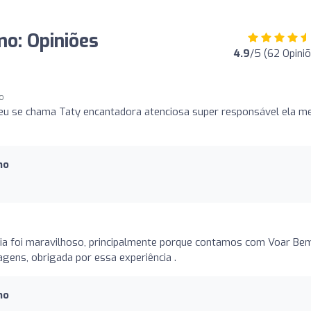
o: Opiniões
4.9
/5 (62 Opini
go
u se chama Taty encantadora atenciosa super responsável ela m
mo
a foi maravilhoso, principalmente porque contamos com Voar Be
ens, obrigada por essa experiência .
mo