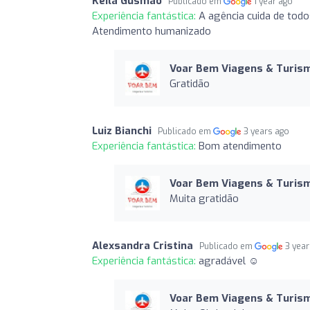
Keila Gusmao
Publicado em
1 year ago
Experiência fantástica:
A agência cuida de tod
Atendimento humanizado
Voar Bem Viagens & Turis
Gratidão
Luiz Bianchi
Publicado em
3 years ago
Experiência fantástica:
Bom atendimento
Voar Bem Viagens & Turis
Muita gratidão
Alexsandra Cristina
Publicado em
3 yea
Experiência fantástica:
agradável ☺️
Voar Bem Viagens & Turis