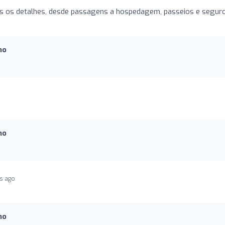
os os detalhes, desde passagens a hospedagem, passeios e seguro
mo
mo
rs ago
mo