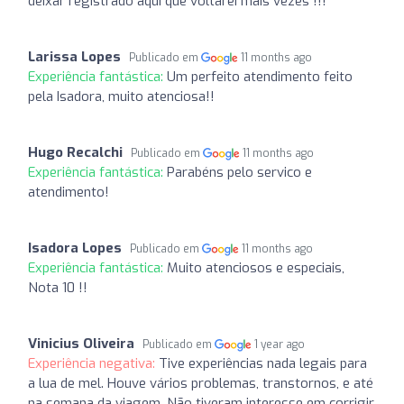
deixar registrado aqui que voltarei mais vezes !!!
Larissa Lopes
Publicado em
11 months ago
Experiência fantástica:
Um perfeito atendimento feito
pela Isadora, muito atenciosa!!
Hugo Recalchi
Publicado em
11 months ago
Experiência fantástica:
Parabéns pelo servico e
atendimento!
Isadora Lopes
Publicado em
11 months ago
Experiência fantástica:
Muito atenciosos e especiais,
Nota 10 !!
Vinicius Oliveira
Publicado em
1 year ago
Experiência negativa:
Tive experiências nada legais para
a lua de mel. Houve vários problemas, transtornos, e até
na semana da viagem. Não tiveram interesse em corrigir