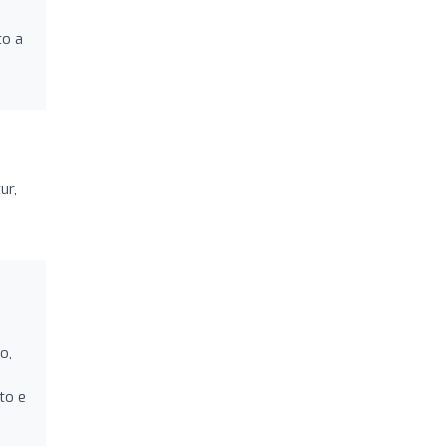
to a
ur,
o,
to e