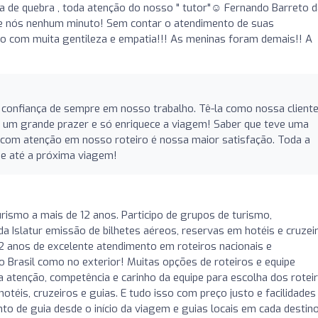
a de quebra , toda atenção do nosso " tutor"☺️ Fernando Barreto 
de nós nenhum minuto! Sem contar o atendimento de suas
o com muita gentileza e empatia!!! As meninas foram demais!! A
confiança de sempre em nosso trabalho. Tê-la como nossa cliente
 um grande prazer e só enriquece a viagem! Saber que teve uma
e com atenção em nosso roteiro é nossa maior satisfação. Toda a
 e até a próxima viagem!
Turismo a mais de 12 anos. Participo de grupos de turismo,
da Islatur emissão de bilhetes aéreos, reservas em hotéis e cruzei
12 anos de excelente atendimento em roteiros nacionais e
no Brasil como no exterior! Muitas opções de roteiros e equipe
a atenção, competência e carinho da equipe para escolha dos roteir
éis, cruzeiros e guias. E tudo isso com preço justo e facilidades
 de guia desde o início da viagem e guias locais em cada destino