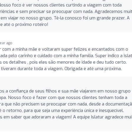
Nosso foco é ver nossos clientes curtindo a viagem com toda
eriências e sem precisar se preocupar com nada. Agradecemos mui
a em viajar no nosso grupo. Tê-la conosco foi um grande prazer. A
 e até o próximo roteiro!
year ago
ar com a minha mãe e voltaram super felizes e encantados com o
da pelo carinho e cuidado com a minha família. Super indico a Islat
 os detalhes , pois eles são menores de idade e deu tudo certo.
 tiveram durante toda a viagem. Obrigada e até uma próxima.
os a confiança de seus filhos e sua mãe viajarem em nosso grupo
opa. Nosso foco é fazer com que nossos clientes tenham toda a
ra que não precisem se preocupar com nada, desde a documentaçã
é o retorno, para que seja uma experiência única e inesquecível.
os em saber que adoraram a viagem! A equipe Islatur agradece mui