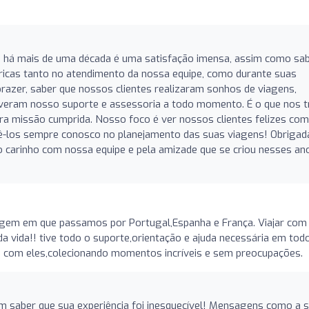
te há mais de uma década é uma satisfação imensa, assim como sa
ricas tanto no atendimento da nossa equipe, como durante suas
razer, saber que nossos clientes realizaram sonhos de viagens,
tiveram nosso suporte e assessoria a todo momento. É o que nos t
ra missão cumprida. Nosso foco é ver nossos clientes felizes com
 tê-los sempre conosco no planejamento das suas viagens! Obrigad
o carinho com nossa equipe e pela amizade que se criou nesses an
agem em que passamos por Portugal,Espanha e França. Viajar com
da vida!! tive todo o suporte,orientação e ajuda necessária em tod
 com eles,colecionando momentos incríveis e sem preocupações.
em saber que sua experiência foi inesquecível! Mensagens como a 