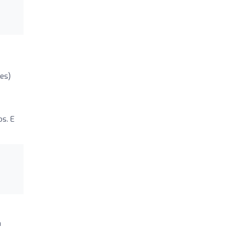
ões)
s. E
a