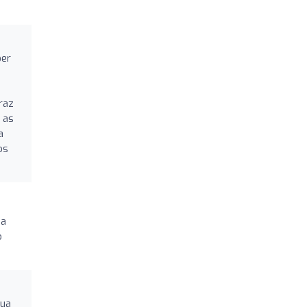
ber
raz
 as
a
os
 a
o
sua