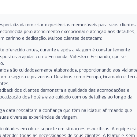
specializada em criar experiências memoráveis para seus clientes.
reconhecida pelo atendimento excepcional e atenção aos detalhes,
m carinho e dedicação. Muitos clientes destacam:
te oferecido antes, durante e após a viagem é constantemente
spostos a ajudar como Fernanda, Valeska e Fernando, que se
o.
ários são cuidadosamente elaborados, proporcionando aos viajant
 forma segura e prazerosa. Destinos como Europa, Gramado e Terr
ntes.
edback dos clientes demonstra a qualidade das acomodações e
localização dos hotéis e ao cuidado com os detalhes ao longo da
ga data ressaltam a confiança que têm na Islatur, afirmando que
uas diversas experiências de viagem.
iculdades em obter suporte em situações específicas. A equipe es
 atender todas as necessidades de seus clientes. A Islatur é, sem