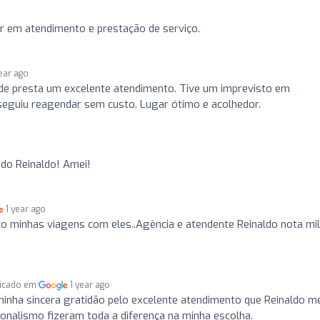
r em atendimento e prestação de serviço.
year ago
de presta um excelente atendimento. Tive um imprevisto em
onseguiu reagendar sem custo. Lugar ótimo e acolhedor.
do Reinaldo! Amei!
1 year ago
o minhas viagens com eles..Agência e atendente Reinaldo nota mil
licado em
1 year ago
minha sincera gratidão pelo excelente atendimento que Reinaldo m
sionalismo fizeram toda a diferença na minha escolha.