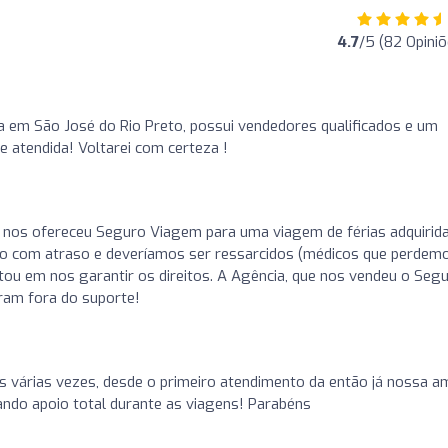
4.7
/5 (82 Opiniõ
a em São José do Rio Preto, possui vendedores qualificados e um
e atendida! Voltarei com certeza !
nos ofereceu Seguro Viagem para uma viagem de férias adquirid
no com atraso e deveríamos ser ressarcidos (médicos que perdem
tou em nos garantir os direitos. A Agência, que nos vendeu o Segu
ram fora do suporte!
s várias vezes, desde o primeiro atendimento da então já nossa a
dando apoio total durante as viagens! Parabéns