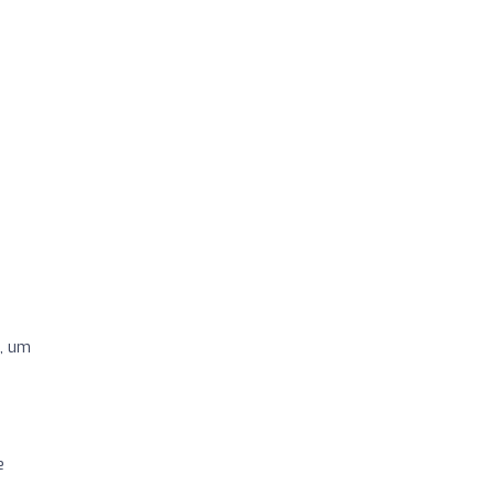
, um
e