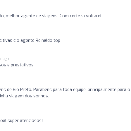
ldo, melhor agente de viagens. Com certeza voltarei.
o
itivas c o agente Reinaldo top
ar ago
sos e prestativos
ns de Rio Preto. Parabéns para toda equipe, principalmente para o
minha viagem dos sonhos.
oal super atenciosos!