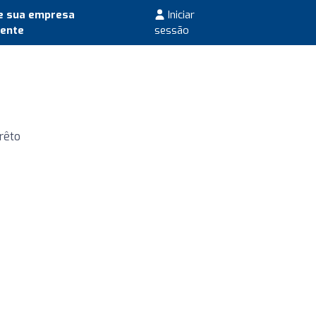
e sua empresa
Iniciar
mente
sessão
Prêto