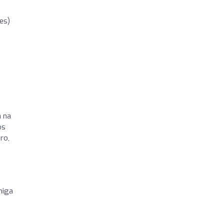
es)
a na
os
ro,
miga