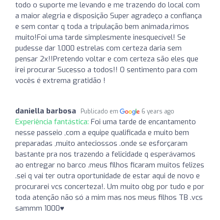
todo o suporte me levando e me trazendo do local com
a maior alegria e disposição Super agradeço a confiança
e sem contar q toda a tripulação bem animada,rimos
muito!Foi uma tarde simplesmente inesquecível! Se
pudesse dar 1.000 estrelas com certeza daria sem
pensar 2x!!Pretendo voltar e com certeza são eles que
irei procurar Sucesso a todos!! O sentimento para com
vocês é extrema gratidão !
daniella barbosa
Publicado em
6 years ago
Experiência fantástica:
Foi uma tarde de encantamento
nesse passeio ,com a equipe qualificada e muito bem
preparadas ,muito anteciossos .onde se esforçaram
bastante pra nos trazendo a felicidade q esperávamos
ao entregar no barco .meus filhos ficaram muitos felizes
.sei q vai ter outra oportunidade de estar aqui de novo e
procurarei vcs concerteza!. Um muito obg por tudo e por
toda atenção não só a mim mas nos meus filhos TB .vcs
sammm 1000️♥️