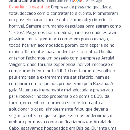
Jhonatan Gomes
Publicado em
7 years ago
Experiência negativa:
Empresa de péssima qualidade,
total descaso com o contratante e cliente. Prometeram
um passeio paradisíaco e entregaram algo inferior à
horrível. Sempre arrumando desculpas para saírem como
"certos". Pagamos por um almoço incluso onde estava
péssimo, muita gente pra comer em pouco espaço,
todos ficaram acomodados, porém, com espera de no
mínimo 10 minutos para poder fazer o prato... Um dia
anterior fechamos um passeio com a empresa Arraial
Viagens, onde foi uma experiência incrível, recepção e
comprometimento nota 1000. O restaurante escolhido
pela empresa é extremamente satisfatório, nem se
comparar com o que nos propuseram pela Buziana. A
guia Malena extremamente mal educada e preparada
para resolver nosso problema e de demais 80% da
turma, em nenhum momento se mostrou apta a
solucionar o caso, simplesmente falou que deveria
seguir o roteiro e que se quiséssemos poderíamos ir
embora por nossa conta ou ficaríamos em Arraial do
Cabo, estávamos hospedados em Búzios. Durante uma