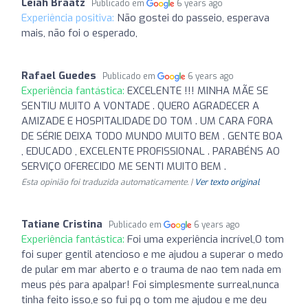
Léiah Braatz
Publicado em
6 years ago
Experiência positiva:
Não gostei do passeio, esperava
mais, não foi o esperado,
Rafael Guedes
Publicado em
6 years ago
Experiência fantástica:
EXCELENTE !!! MINHA MÃE SE
SENTIU MUITO A VONTADE . QUERO AGRADECER A
AMIZADE E HOSPITALIDADE DO TOM . UM CARA FORA
DE SÉRIE DEIXA TODO MUNDO MUITO BEM . GENTE BOA
, EDUCADO , EXCELENTE PROFISSIONAL . PARABÉNS AO
SERVIÇO OFERECIDO ME SENTI MUITO BEM .
Esta opinião foi traduzida automaticamente. |
Ver texto original
Tatiane Cristina
Publicado em
6 years ago
Experiência fantástica:
Foi uma experiência incrível,O tom
foi super gentil atencioso e me ajudou a superar o medo
de pular em mar aberto e o trauma de nao tem nada em
meus pés para apalpar! Foi simplesmente surreal,nunca
tinha feito isso,e so fui pq o tom me ajudou e me deu