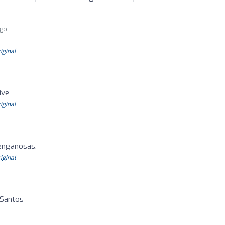
ago
riginal
ive
riginal
enganosas.
riginal
 Santos