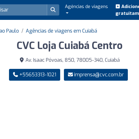
Agências de viagens
Adicion
gratuita
ao Paulo
Agências de viagens em Cuiabá
CVC Loja Cuiabá Centro
Av. Isaac Póvoas, 850, 78005-340, Cuiabá
+55653313-1021
imprensa@cvc.com.br