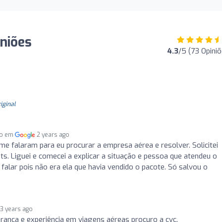
iniões
4.3
/5 (73 Opiniõ
riginal
do em
2 years ago
me falaram para eu procurar a empresa aérea e resolver. Solicitei
. Liguei e comecei a explicar a situação e pessoa que atendeu o
 falar pois não era ela que havia vendido o pacote. Só salvou o
3 years ago
ranca e experiência em viagens aéreas procuro a cvc.