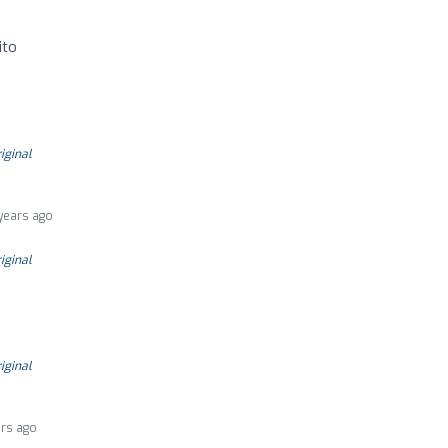
ito
riginal
years ago
riginal
riginal
ars ago