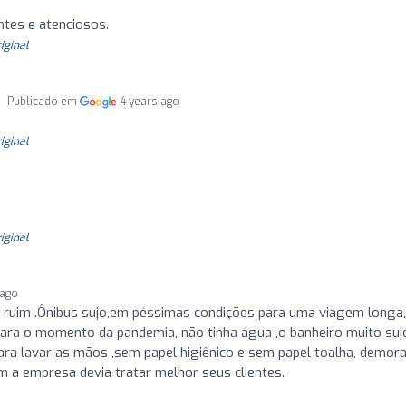
ntes e atenciosos.
riginal
Publicado em
4 years ago
riginal
riginal
 ago
 ruim .Ônibus sujo,em péssimas condições para uma viagem longa
ara o momento da pandemia, não tinha água ,o banheiro muito suj
ra lavar as mãos ,sem papel higiênico e sem papel toalha, demora
 a empresa devia tratar melhor seus clientes.