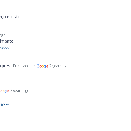
ço é justo.
 ago
imento.
riginal
rques
Publicado em
2 years ago
2 years ago
riginal