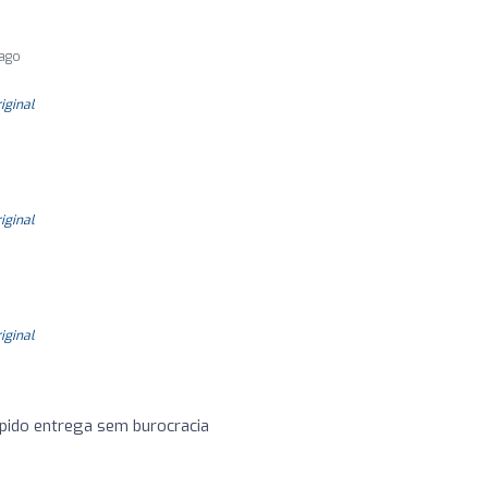
 ago
riginal
riginal
riginal
pido entrega sem burocracia