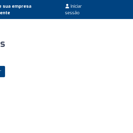
e sua empresa
Iniciar
mente
sessão
as
r