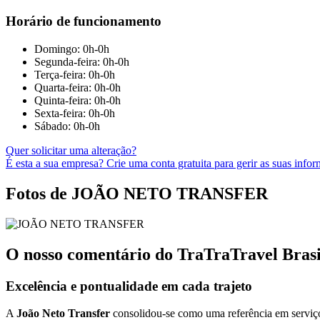
Horário de funcionamento
Domingo: 0h-0h
Segunda-feira: 0h-0h
Terça-feira: 0h-0h
Quarta-feira: 0h-0h
Quinta-feira: 0h-0h
Sexta-feira: 0h-0h
Sábado: 0h-0h
Quer solicitar uma alteração?
É esta a sua empresa? Crie uma conta gratuita para gerir as suas info
Fotos de JOÃO NETO TRANSFER
O nosso comentário do TraTraTravel B
Excelência e pontualidade em cada trajeto
A
João Neto Transfer
consolidou-se como uma referência em serviço