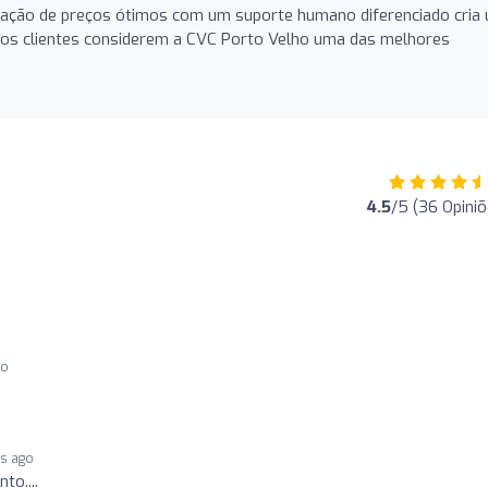
inação de preços ótimos com um suporte humano diferenciado cria
tos clientes considerem a CVC Porto Velho uma das melhores
4.5
/5 (36 Opiniõ
go
rs ago
to....