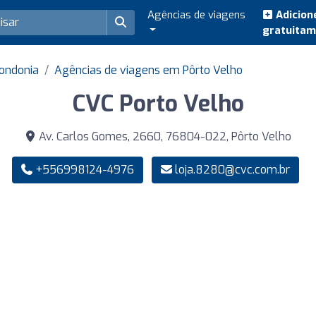
Agências de viagens
Adicion
gratuita
ondonia
Agências de viagens em Pôrto Velho
CVC Porto Velho
Av. Carlos Gomes, 2660, 76804-022, Pôrto Velho
+556998124-4976
loja.8280@cvc.com.br