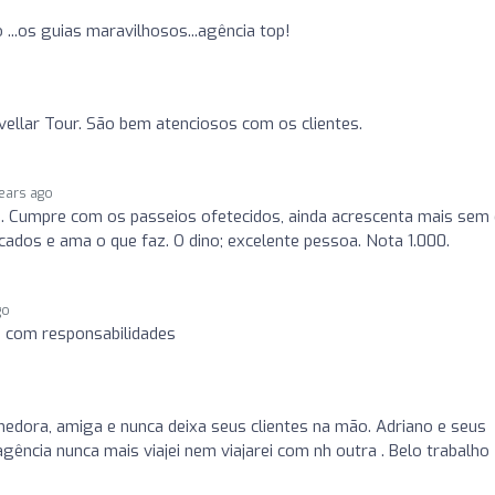
 ...os guias maravilhosos...agência top!
ellar Tour. São bem atenciosos com os clientes.
years ago
a. Cumpre com os passeios ofetecidos, ainda acrescenta mais sem
cados e ama o que faz. O dino; excelente pessoa. Nota 1.000.
go
 com responsabilidades
hedora, amiga e nunca deixa seus clientes na mão. Adriano e seus
ência nunca mais viajei nem viajarei com nh outra . Belo trabalho 