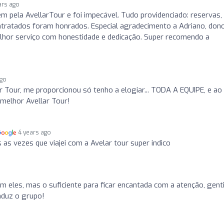
ars ago
em pela AvellarTour e foi impecável. Tudo providenciado: reservas,
contratados foram honrados. Especial agradecimento a Adriano, don
lhor serviço com honestidade e dedicação. Super recomendo a
ago
r Tour, me proporcionou só tenho a elogiar... TODA A EQUIPE, e ao
 melhor Avellar Tour!
4 years ago
 as vezes que viajei com a Avelar tour super indico
m eles, mas o suficiente para ficar encantada com a atenção, gent
nduz o grupo!