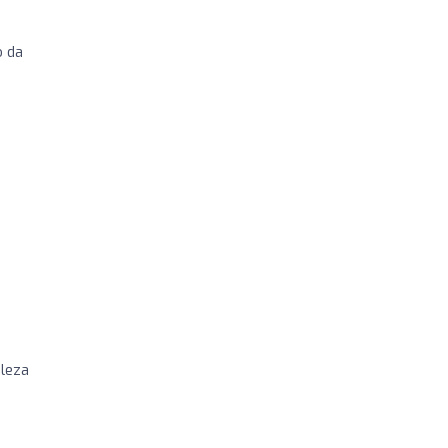
o da
ileza