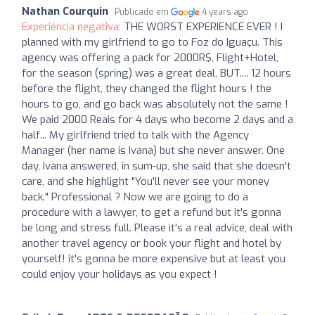
Nathan Courquin
Publicado em
4 years ago
Experiência negativa:
THE WORST EXPERIENCE EVER ! I
planned with my girlfriend to go to Foz do Iguaçu. This
agency was offering a pack for 2000R$, Flight+Hotel,
for the season (spring) was a great deal, BUT.... 12 hours
before the flight, they changed the flight hours ! the
hours to go, and go back was absolutely not the same !
We paid 2000 Reais for 4 days who become 2 days and a
half... My girlfriend tried to talk with the Agency
Manager (her name is Ivana) but she never answer. One
day, Ivana answered, in sum-up, she said that she doesn't
care, and she highlight "You'll never see your money
back." Professional ? Now we are going to do a
procedure with a lawyer, to get a refund but it's gonna
be long and stress full. Please it's a real advice, deal with
another travel agency or book your flight and hotel by
yourself! it's gonna be more expensive but at least you
could enjoy your holidays as you expect !