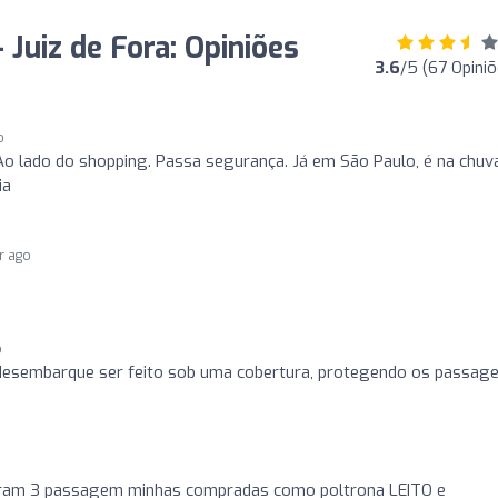
Juiz de Fora: Opiniões
3.6
/5 (67 Opiniõ
o
o lado do shopping. Passa segurança. Já em São Paulo, é na chuva
ia
ar ago
o
o desembarque ser feito sob uma cobertura, protegendo os passage
ram 3 passagem minhas compradas como poltrona LEITO e