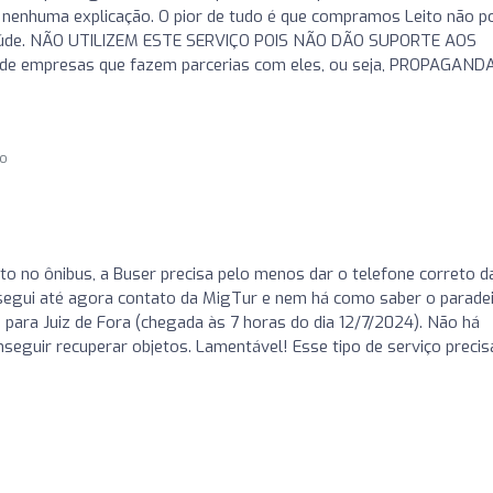
nenhuma explicação. O pior de tudo é que compramos Leito não p
 saúde. NÃO UTILIZEM ESTE SERVIÇO POIS NÃO DÃO SUPORTE AOS
 de empresas que fazem parcerias com eles, ou seja, PROPAGAND
go
o no ônibus, a Buser precisa pelo menos dar o telefone correto d
segui até agora contato da MigTur e nem há como saber o parade
o para Juiz de Fora (chegada às 7 horas do dia 12/7/2024). Não há
seguir recuperar objetos. Lamentável! Esse tipo de serviço precis