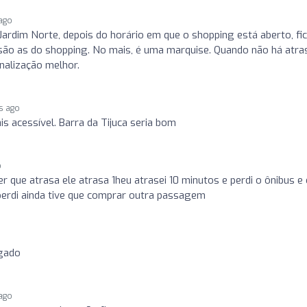
 ago
Jardim Norte, depois do horário em que o shopping está aberto, fi
o são as do shopping. No mais, é uma marquise. Quando não há atr
nalização melhor.
s ago
s acessível. Barra da Tijuca seria bom
o
r que atrasa ele atrasa 1heu atrasei 10 minutos e perdi o ônibus e
perdi ainda tive que comprar outra passagem
gado
 ago