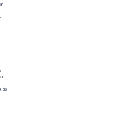
or
A
a
iro
a de