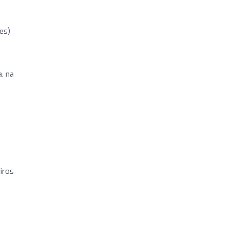
es)
, na
iros