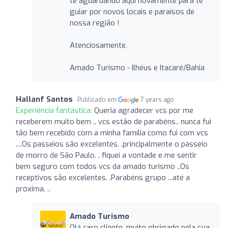
te aguardando aqui novamente para te
guiar por novos locais e paraísos de
nossa região !
Atenciosamente,
Amado Turismo - Ilhéus e Itacaré/Bahia
Hallanf Santos
Publicado em
7 years ago
Experiência fantástica:
Queria agradecer vcs por me
receberem muito bem .. vcs estão de parabéns.. nunca fui
tão bem recebido com a minha família como fui com vcs
....Os passeios são excelentés. .principalmente o passeio
de morro de São Paulo. . fiquei a vontade e me sentir
bem seguro com todos vcs da amado turismo ..Os
receptivos são excelentes. .Parabéns grupo ...até a
próxima. ..
Amado Turismo
Olá caro cliente, muito obrigado pela sua