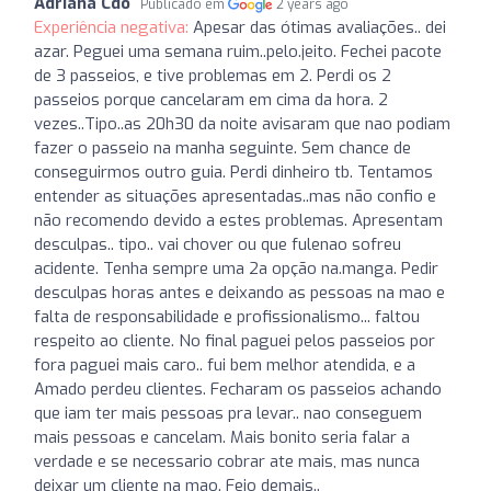
Adriana Cdo
Publicado em
2 years ago
Experiência negativa:
Apesar das ótimas avaliações.. dei
azar. Peguei uma semana ruim..pelo.jeito. Fechei pacote
de 3 passeios, e tive problemas em 2. Perdi os 2
passeios porque cancelaram em cima da hora. 2
vezes..Tipo..as 20h30 da noite avisaram que nao podiam
fazer o passeio na manha seguinte. Sem chance de
conseguirmos outro guia. Perdi dinheiro tb. Tentamos
entender as situações apresentadas..mas não confio e
não recomendo devido a estes problemas. Apresentam
desculpas.. tipo.. vai chover ou que fulenao sofreu
acidente. Tenha sempre uma 2a opção na.manga. Pedir
desculpas horas antes e deixando as pessoas na mao e
falta de responsabilidade e profissionalismo... faltou
respeito ao cliente. No final paguei pelos passeios por
fora paguei mais caro.. fui bem melhor atendida, e a
Amado perdeu clientes. Fecharam os passeios achando
que iam ter mais pessoas pra levar.. nao conseguem
mais pessoas e cancelam. Mais bonito seria falar a
verdade e se necessario cobrar ate mais, mas nunca
deixar um cliente na mao. Feio demais..