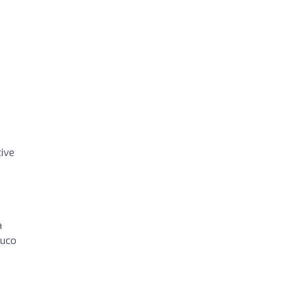
ive
a
ouco