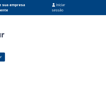
e sua empresa
Iniciar
mente
sessão
ur
r