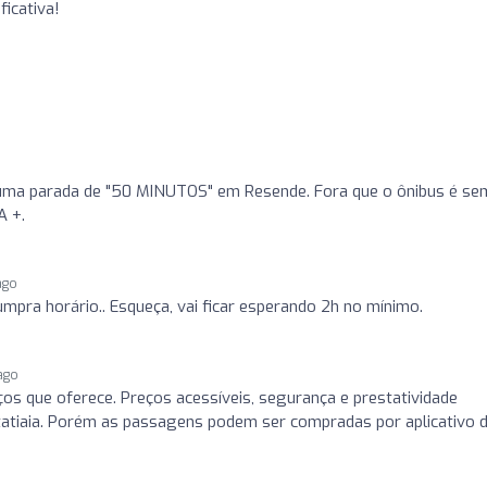
ficativa!
ma parada de "50 MINUTOS" em Resende. Fora que o ônibus é se
A +.
ago
mpra horário.. Esqueça, vai ficar esperando 2h no mínimo.
ago
s que oferece. Preços acessíveis, segurança e prestatividade
Itatiaia. Porém as passagens podem ser compradas por aplicativo 