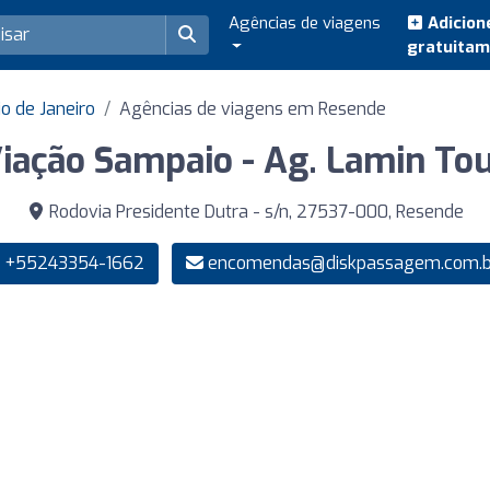
Agências de viagens
Adicion
gratuita
o de Janeiro
Agências de viagens em Resende
iação Sampaio - Ag. Lamin To
Rodovia Presidente Dutra - s/n, 27537-000, Resende
+55243354-1662
encomendas@diskpassagem.com.b