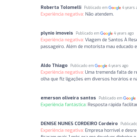
Roberta Tolomelli
Publicado em
4 years 
Experiência negativa:
Não atendem.
plynio imoveis
Publicado em
4 years ago
Experiência negativa:
Viagem de Santos À Rese
passageiro. Além de motorista mau educado e
Aldo Thiago
Publicado em
4 years ago
Experiência negativa:
Uma tremenda falta de re
olha que fiz ligações em diversos horários e n
emerson oliveira santos
Publicado em
Experiência fantástica:
Resposta rápida facilita
DENISE NUNES CORDEIRO Cordeiro
Publicad
Experiência negativa:
Empresa horrível e desr
ficaram mais 1 mês pra me devolver dinheiro 