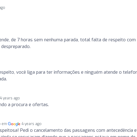
ago
nde, de 7 horas sem nenhuma parada, total falta de respeito com
 despreparado.
speito, você liga para ter informações e ninguém atende o telefon
ada.
4 years ago
ndo a procura e ofertas.
o em
4 years ago
espeitosa! Pedi o cancelamento das passagens com antecedência e
e ainda se recusaram dizendo que a passagens estava em nome de