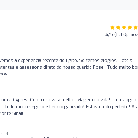
5
/5 (151 Opiniõ
o
ivemos a experiência recente do Egito. Só temos elogios. Hotéis
tentes e assessoria direta da nossa querida Rose . Tudo muito bo
mos .
 com a Cypres! Com certeza a melhor viagem da vida! Uma viagem
zer! Tudo muito seguro e bem organizado! Estava tudo perfeito! As
onte Sinai!
ear ago