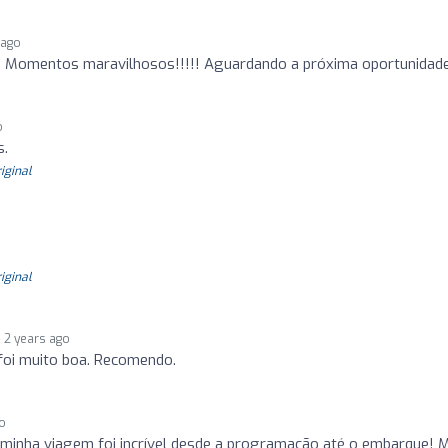
 ago
!! Momentos maravilhosos!!!!! Aguardando a próxima oportunidade
o
s.
riginal
riginal
2 years ago
 foi muito boa. Recomendo.
go
 minha viagem foi incrível desde a programação até o embarque! 