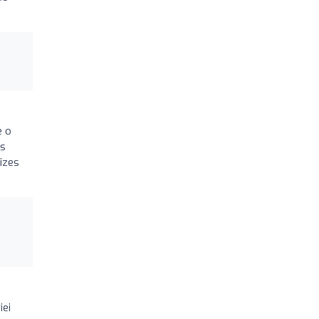
e o
os
izes
iei