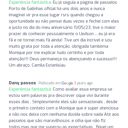
Experiência fantástica:
Eu já seguia a página de passeios
Porto de Galinhas oficial há uns dois anos e nunca
imaginei vir pra esse lugar rsrs quando chegou a
oportunidade eu não pensei duas vezes e fechei com eles
e justo no dia do meu aniversário 11/05/23, tive o maior
prazer de conhecer pessoalmente o Uedson ... eu já era
fã e né tornei mais fã ainda! Tive um dia incrível e sou
muito grata por toda a atenção, obrigada tambéma
Monique por me explicar tudo certinho e por toda
atenção!!! Deus permaneça os abençoando e sucesso!!!
Um abraço, Camila Estanislau
Dany passos
Publicado em
3 years ago
Experiência fantástica:
Como avaliar essa empresa se
estou sem palavras pra descrever oque vivi durante
esses dias . Simplesmente eles são sensacionais , desde
o primeiro contato com a Monique que é super atenciosa
e não nos deixa com nenhuma dúvida sobre nada Até aos
passeios que são maravilhosos ,e olha que não fiz
todos,mas que me superou as expectativas , fiquei um