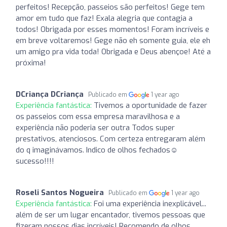
perfeitos! Recepção, passeios são perfeitos! Gege tem
amor em tudo que faz! Exala alegria que contagia a
todos! Obrigada por esses momentos! Foram incríveis e
em breve voltaremos! Gege não eh somente guia, ele eh
um amigo pra vida toda! Obrigada e Deus abençoe! Até a
próxima!
DCriança DCriança
Publicado em
1 year ago
Experiência fantástica:
Tivemos a oportunidade de fazer
os passeios com essa empresa maravilhosa e a
experiência não poderia ser outra Todos super
prestativos, atenciosos. Com certeza entregaram além
do q imaginávamos. Indico de olhos fechados☺️
sucesso!!!!
Roseli Santos Nogueira
Publicado em
1 year ago
Experiência fantástica:
Foi uma experiência inexplicável...
além de ser um lugar encantador, tivemos pessoas que
fizeram nossos dias incríveis! Recomendo de olhos