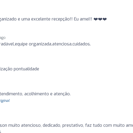
ganizado e uma excelente recepção!! Eu amei!! ❤️❤️❤️
 ago
adável,equipe organizada,atenciosa,cuidados.
ização pontualidade
atendimento, acolhimento e atenção.
riginal
son muito atencioso, dedicado, prestativo, faz tudo com muito am
s