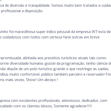
go
za de diversão e tranquilidade. Somos muito bem tratados e cuida
profissional a disposição.
vinho foi maravilhosa super indico pessoal da empresa W7 está de
 e cuidadosos com todos com certeza farei outras em breve
romissada, alinhada aos preceitos turísticos atuais tais como:
norme diversidade humana, gostei da programação, tenho ciência d
 não dispõe de um polo turístico grande o que restringe as saídas,
ônibus muito confortável, público também parceiro e reservado! Foi
ens mais vezes. Show! Um abraço !
presa com excelentes profissionais, atenciosos, dedicados, com
cuidado com os clientes idosos. Somente agradecer!!!!