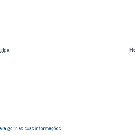
H
gipe.
ara gerir as suas informações