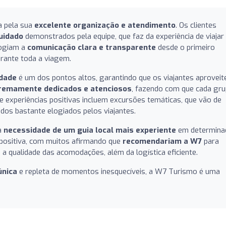
a pela sua
excelente organização e atendimento
. Os clientes
uidado
demonstrados pela equipe, que faz da experiência de viajar
logiam a
comunicação clara e transparente
desde o primeiro
urante toda a viagem.
idade
é um dos pontos altos, garantindo que os viajantes aprovei
remamente dedicados e atenciosos
, fazendo com que cada gr
de experiências positivas incluem excursões temáticas, que vão de
odos bastante elogiados pelos viajantes.
a
necessidade de um guia local mais experiente
em determina
 positiva, com muitos afirmando que
recomendariam a W7
para
 a qualidade das acomodações, além da logística eficiente.
única
e repleta de momentos inesquecíveis, a W7 Turismo é uma