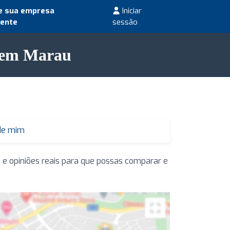
e sua empresa
Iniciar
mente
sessão
m em Marau
 de mim
 e opiniões reais para que possas comparar e