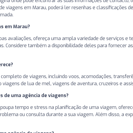
ágina onde pode encontrar as suas informações de contacto, l
 de viagens em Marau, poderá ler resenhas e classificações 
rmada.
ns em Marau?
as avaliações, ofereça uma ampla variedade de serviços e te
. Considere também a disponibilidade deles para fornecer as
erece?
ompleto de viagens, incluindo voos, acomodações, transferên
viagens de lua de mel, viagens de aventura, cruzeiros e assi
és de uma agência de viagens?
poupa tempo e stress na planificação de uma viagem, oferece
roblema ou consulta durante a sua viagem. Além disso, a ex