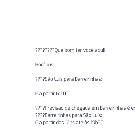
????????Que bom ter você aqui!
Horários:
????São Luís para Barreirinhas:
É a partir 6:20
????Previsão de chegada em Barreirinhas é en
????Barreirinhas para São Luís:
É a partir das 16hs até às 19h30