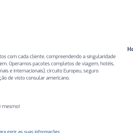
H
itos com cada cliente, compreendendo a singularidade
agem. Operamos pacotes completos de viagem, hotéis,
ais e internacionais), circuito Europeu, seguro
ação de visto consular americano.
je mesmo!
ara gerir as suas informações