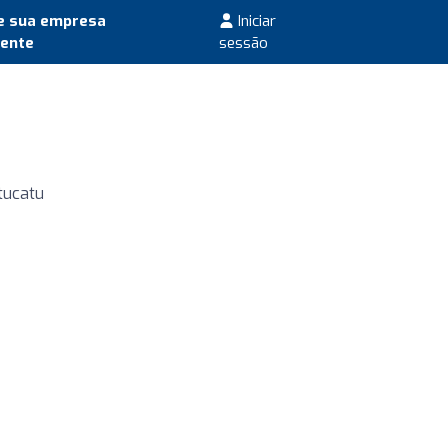
e sua empresa
Iniciar
mente
sessão
tucatu