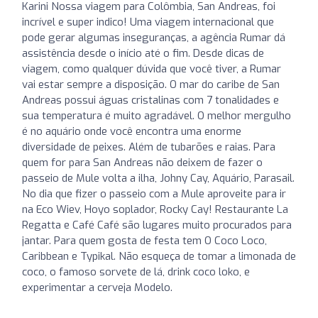
Karini Nossa viagem para Colômbia, San Andreas, foi
incrível e super indico! Uma viagem internacional que
pode gerar algumas inseguranças, a agência Rumar dá
assistência desde o início até o fim. Desde dicas de
viagem, como qualquer dúvida que você tiver, a Rumar
vai estar sempre a disposição. O mar do caribe de San
Andreas possui águas cristalinas com 7 tonalidades e
sua temperatura é muito agradável. O melhor mergulho
é no aquário onde você encontra uma enorme
diversidade de peixes. Além de tubarões e raias. Para
quem for para San Andreas não deixem de fazer o
passeio de Mule volta a ilha, Johny Cay, Aquário, Parasail.
No dia que fizer o passeio com a Mule aproveite para ir
na Eco Wiev, Hoyo soplador, Rocky Cay! Restaurante La
Regatta e Café Café são lugares muito procurados para
jantar. Para quem gosta de festa tem O Coco Loco,
Caribbean e Typikal. Não esqueça de tomar a limonada de
coco, o famoso sorvete de lá, drink coco loko, e
experimentar a cerveja Modelo.