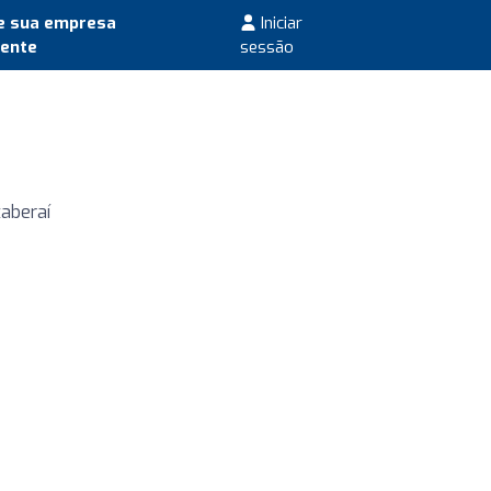
e sua empresa
Iniciar
mente
sessão
taberaí