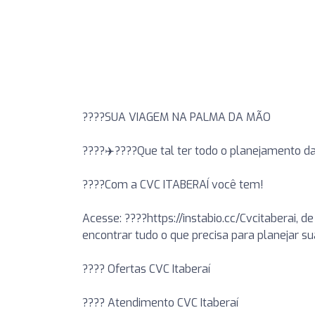
????SUA VIAGEM NA PALMA DA MÃO
????✈️????Que tal ter todo o planejamento 
????Com a CVC ITABERAÍ você tem!
Acesse: ????https://instabio.cc/Cvcitaberai, d
encontrar tudo o que precisa para planejar s
???? Ofertas CVC Itaberaí
???? Atendimento CVC Itaberaí