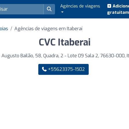
Agências de viagens
Adicion
gratuita
oias
Agências de viagens em Itaberaí
CVC Itaberai
Augusto Bailão, 58, Quadra, 2 - Lote 09 Sala 2, 76630-000, I
+55623375-1502