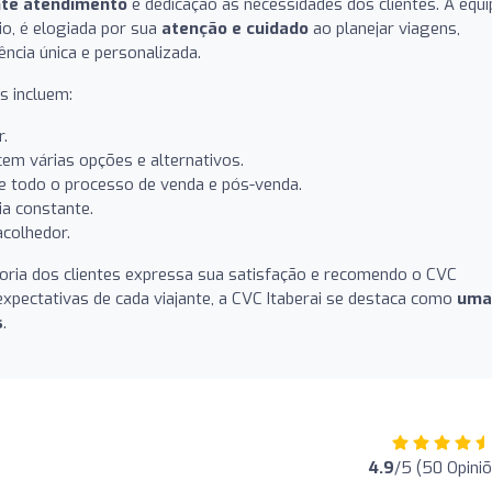
nte atendimento
e dedicação às necessidades dos clientes. A equi
io, é elogiada por sua
atenção e cuidado
ao planejar viagens,
ncia única e personalizada.
s incluem:
.
em várias opções e alternativos.
e todo o processo de venda e pós-venda.
ia constante.
colhedor.
ioria dos clientes expressa sua satisfação e recomendo o CVC
expectativas de cada viajante, a CVC Itaberai se destaca como
uma
s
.
4.9
/5 (50 Opini