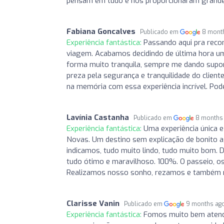
pensam em tudo e nos proporcionaram grand
Fabiana Goncalves
Publicado em
8 mont
Experiência fantástica:
Passando aqui pra recom
viagem. Acabamos decidindo de última hora u
forma muito tranquila, sempre me dando supo
preza pela segurança e tranquilidade do client
na memória com essa experiência incrível. Po
Lavínia Castanha
Publicado em
8 months
Experiência fantástica:
Uma experiência única 
Novas. Um destino sem explicação de bonito 
indicamos, tudo muito lindo, tudo muito bom. 
tudo ótimo e maravilhoso. 100%. O passeio, o
Realizamos nosso sonho, rezamos e também nos
Clarisse Vanin
Publicado em
9 months ag
Experiência fantástica:
Fomos muito bem atendi