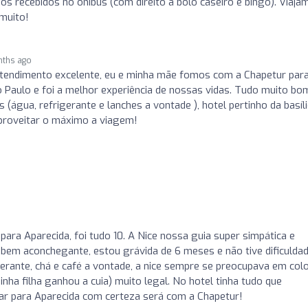
 recebidos no ônibus (com direito a bolo caseiro e bingo). Viaja
muito!
nths ago
tendimento excelente, eu e minha mãe fomos com a Chapetur par
Paulo e foi a melhor experiência de nossas vidas. Tudo muito bo
água, refrigerante e lanches a vontade ), hotel pertinho da basíli
proveitar o máximo a viagem!
ara Aparecida, foi tudo 10. A Nice nossa guia super simpática e
s bem aconchegante, estou grávida de 6 meses e não tive dificulda
gerante, chá e café a vontade, a nice sempre se preocupava em col
ha filha ganhou a cuia) muito legal. No hotel tinha tudo que
ar para Aparecida com certeza será com a Chapetur!