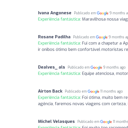
Ivana Angonese
Publicado em
9 months 
Experiência fantástica:
Maravilhosa nossa viag
Rosane Padilha
Publicado em
9 months a
Experiência fantástica:
Fui com a chapetur a A
ir onibos ótimo bem confortável motoristas r
Dealves_ als
Publicado em
9 months ago
Experiência fantástica:
Equipe atenciosa, motor
Airton Back
Publicado em
11 months ago
Experiência fantástica:
Foi ótima, muito bem re
agência, faremos novas viagens com certeza, 
Michel Velasques
Publicado em
11 month
Experiência fantástica:
Foi muito top recomendo