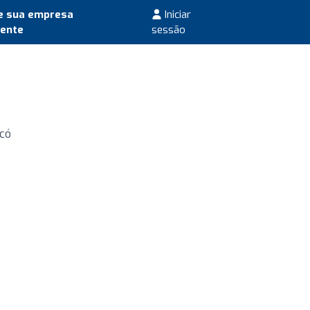
e sua empresa
Iniciar
mente
sessão
ecó