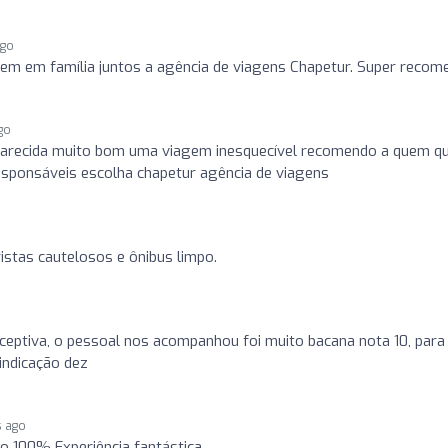
ago
em em família juntos a agência de viagens Chapetur. Super recom
go
parecida muito bom uma viagem inesquecível recomendo a quem qu
esponsáveis escolha chapetur agência de viagens
istas cautelosos e ônibus limpo.
ceptiva, o pessoal nos acompanhou foi muito bacana nota 10, para
indicação dez
s ago
 100% Experiência fantástica...