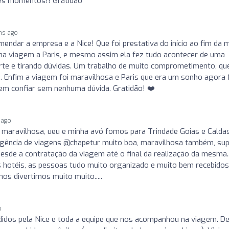
es momentos!! Gratidão
hs ago
endar a empresa e a Nice! Que foi prestativa do início ao fim da 
ma viagem a Paris, e mesmo assim ela fez tudo acontecer de uma
rte e tirando dúvidas. Um trabalho de muito comprometimento, qu
e. Enfim a viagem foi maravilhosa e Paris que era um sonho agora 
dem confiar sem nenhuma dúvida. Gratidão! ❤️
 ago
e maravilhosa, ueu e minha avó fomos para Trindade Goias e Calda
agência de viagens @chapetur muito boa, maravilhosa também, su
Desde a contratação da viagem até o final da realização da mesma.
s hotéis, as pessoas tudo muito organizado e muito bem recebidos
 divertimos muito muito.....
o
dos pela Nice e toda a equipe que nos acompanhou na viagem. D