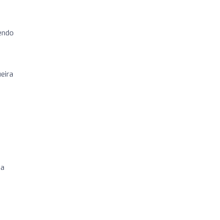
endo
eira
 a