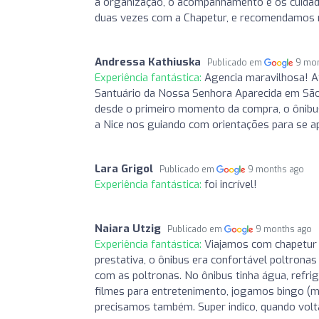
a organização, o acompanhamento e os cuidados
duas vezes com a Chapetur, e recomendamos 
Andressa Kathiuska
Publicado em
9 mo
Experiência fantástica:
Agencia maravilhosa! A
Santuário da Nossa Senhora Aparecida em São 
desde o primeiro momento da compra, o ônibus (
a Nice nos guiando com orientações para se a
Lara Grigol
Publicado em
9 months ago
Experiência fantástica:
foi incrível!
Naiara Utzig
Publicado em
9 months ago
Experiência fantástica:
Viajamos com chapetur p
prestativa, o ônibus era confortável poltrona
com as poltronas. No ônibus tinha água, refri
filmes para entretenimento, jogamos bingo (min
precisamos também. Super indico, quando volt