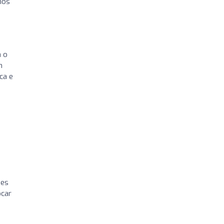
mos
a o
m
ca e
des
ocar