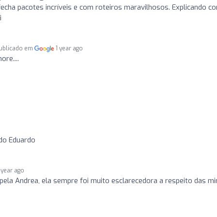
fecha pacotes incríveis e com roteiros maravilhosos. Explicando c
i
ublicado em
1 year ago
ore....
do Eduardo
 year ago
pela Andrea, ela sempre foi muito esclarecedora a respeito das m