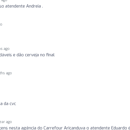
o atendente Andreia .
go
hs ago
veis e dão cerveja no final
ths ago
a da cvc
year ago
ens nesta agência do Carrefour Aricanduva o atendente Eduardo 