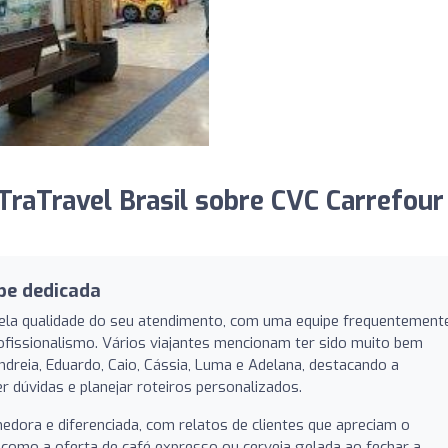
raTravel Brasil sobre CVC Carrefour
pe dedicada
pela qualidade do seu atendimento, com uma equipe frequentement
rofissionalismo. Vários viajantes mencionam ter sido muito bem
dreia, Eduardo, Caio, Cássia, Luma e Adelana, destacando a
r dúvidas e planejar roteiros personalizados.
hedora e diferenciada, com relatos de clientes que apreciam o
omo a oferta de café expresso ou cerveja gelada ao fechar a