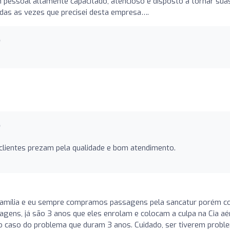
 pessoal altamente capacitado, atencioso e disposto a tornar sua
todas as vezes que precisei desta empresa….
o
o
clientes prezam pela qualidade e bom atendimento.
 família e eu sempre compramos passagens pela sancatur porém c
gens, já são 3 anos que eles enrolam e colocam a culpa na Cia aé
o caso do problema que duram 3 anos. Cuidado, ser tiverem probl