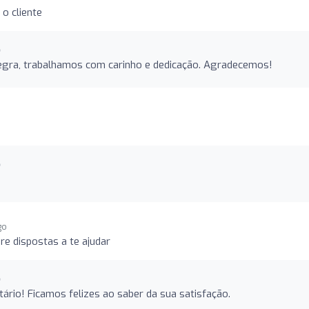
 cliente
o
legra, trabalhamos com carinho e dedicação. Agradecemos!
o
go
e dispostas a te ajudar
o
rio! Ficamos felizes ao saber da sua satisfação.