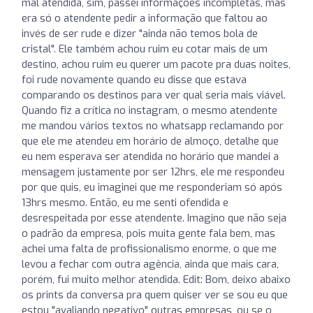
mal atendida, sim, passei informações incompletas, mas
era só o atendente pedir a informação que faltou ao
invés de ser rude e dizer "ainda não temos bola de
cristal". Ele também achou ruim eu cotar mais de um
destino, achou ruim eu querer um pacote pra duas noites,
foi rude novamente quando eu disse que estava
comparando os destinos para ver qual seria mais viável.
Quando fiz a crítica no instagram, o mesmo atendente
me mandou vários textos no whatsapp reclamando por
que ele me atendeu em horário de almoço, detalhe que
eu nem esperava ser atendida no horário que mandei a
mensagem justamente por ser 12hrs, ele me respondeu
por que quis, eu imaginei que me responderiam só após
13hrs mesmo. Então, eu me senti ofendida e
desrespeitada por esse atendente. Imagino que não seja
o padrão da empresa, pois muita gente fala bem, mas
achei uma falta de profissionalismo enorme, o que me
levou a fechar com outra agência, ainda que mais cara,
porém, fui muito melhor atendida. Edit: Bom, deixo abaixo
os prints da conversa pra quem quiser ver se sou eu que
estou "avaliando negativo" outras empresas, ou se o